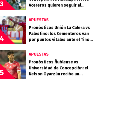
3
Acereros quieren seguir al
acecho del liderato
APUESTAS
Pronósticos Unión La Calera vs
Palestino: los Cementeros van
4
por puntos vitales ante el Tino
Tino
APUESTAS
Pronósticos Ñublense vs
Universidad de Concepción: el
5
Nelson Oyarzún recibe un
choque clave en la zona media