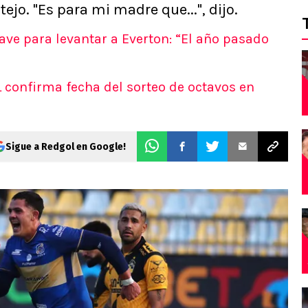
ejo. "Es para mi madre que...", dijo.
ave para levantar a Everton: “El año pasado
onfirma fecha del sorteo de octavos en
Sigue a Redgol en Google!