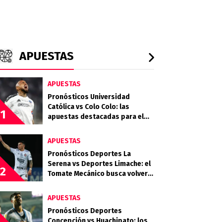
APUESTAS
APUESTAS
Pronósticos Universidad
Católica vs Colo Colo: las
1
apuestas destacadas para el
clásico entre Cruzados y Albos
APUESTAS
Pronósticos Deportes La
Serena vs Deportes Limache: el
2
Tomate Mecánico busca volver
al triunfo ante el Granate
APUESTAS
Pronósticos Deportes
Concepción vs Huachipato: los