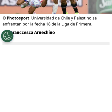
©
Photosport
Universidad de Chile y Palestino se
enfrentan por la fecha 18 de la Liga de Primera.
Por
Franccesca Arnechino
Sigue a Redgol en Google!
Universidad de Chile
junto a su
mainsponsor
Jugabet
, enfrenta a
Palestino
por la Fecha 18 de la Liga de
Primera, dos equipos que atraviesan un
gran presente en el torneo.