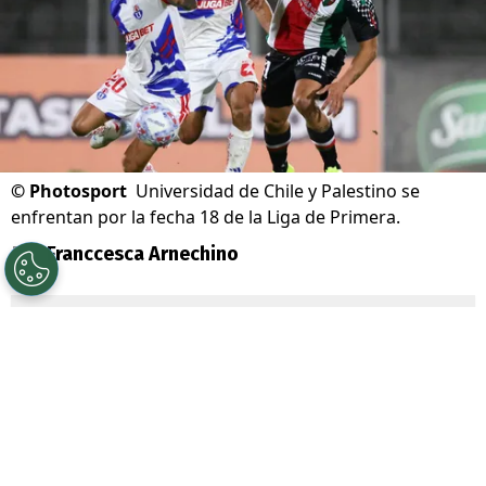
©
Photosport
Universidad de Chile y Palestino se
enfrentan por la fecha 18 de la Liga de Primera.
Por
Franccesca Arnechino
Sigue a Redgol en Google!
Universidad de Chile
junto a su
mainsponsor
Jugabet
, enfrenta a
Palestino
por la Fecha 18 de la Liga de