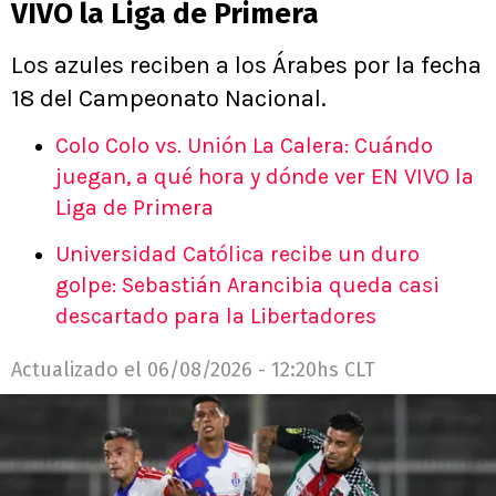
VIVO la Liga de Primera
Los azules reciben a los Árabes por la fecha
18 del Campeonato Nacional.
Colo Colo vs. Unión La Calera: Cuándo
juegan, a qué hora y dónde ver EN VIVO la
Liga de Primera
Universidad Católica recibe un duro
golpe: Sebastián Arancibia queda casi
descartado para la Libertadores
Actualizado el
06/08/2026 - 12:20hs CLT