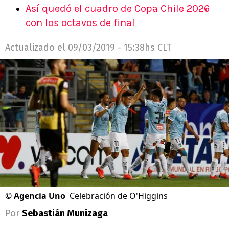
Así quedó el cuadro de Copa Chile 2026
con los octavos de final
Actualizado el
09/03/2019 - 15:38hs CLT
©
Agencia Uno
Celebración de O'Higgins
Por
Sebastián Munizaga