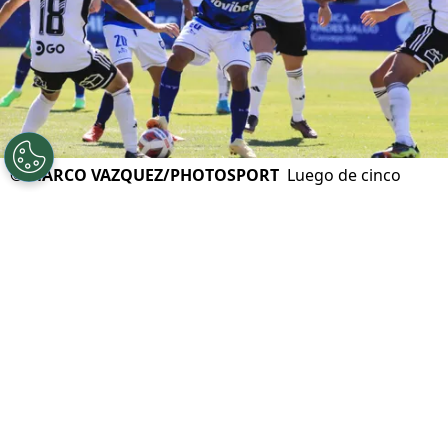
©
MARCO VAZQUEZ/PHOTOSPORT
Luego de cinco
años en Chile se despidió y jugará en el Viejo
Continente.
Por
Jorge Rubio
Sigue a Redgol en Google!
No es fácil que un jugador del fútbol
chileno sea confirmado como fichaje en