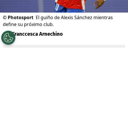
©
Photosport
El guiño de Alexis Sánchez mientras
define su próximo club.
Por
Franccesca Arnechino
Sigue a Redgol en Google!
Alexis Sánchez
volvió a despertar la
nostalgia de sus seguidores con una
publicación desde
Londres
, ciudad que
guarda uno de los capítulos más
importantes de su carrera.