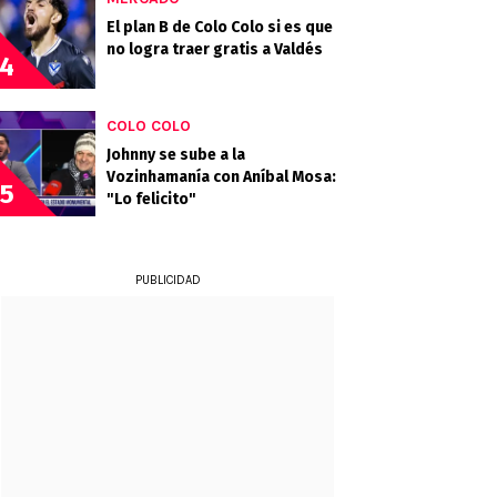
El plan B de Colo Colo si es que
no logra traer gratis a Valdés
4
COLO COLO
Johnny se sube a la
Vozinhamanía con Aníbal Mosa:
5
"Lo felicito"
PUBLICIDAD