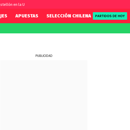
stellón en la U
JES
APUESTAS
SELECCIÓN CHILENA
REDSPORT
PARTIDOS DE HOY
FIFA
REDSPORT
eague
Eliminatorias
Tenis
ue
Formula 1
PUBLICIDAD
League
NBA
Rugby
ue
UFC
WWE
Boxeo