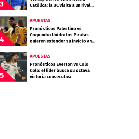
3
Católica: la UC visita a un rival
que llega en racha
APUESTAS
Pronósticos Palestino vs
Coquimbo Unido: los Piratas
4
quieren extender su invicto ante
los Árabes
APUESTAS
Pronósticos Everton vs Colo
Colo: el líder busca su octava
5
victoria consecutiva