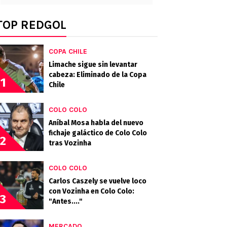
TOP REDGOL
COPA CHILE
Limache sigue sin levantar
cabeza: Eliminado de la Copa
1
Chile
COLO COLO
Aníbal Mosa habla del nuevo
fichaje galáctico de Colo Colo
2
tras Vozinha
COLO COLO
Carlos Caszely se vuelve loco
con Vozinha en Colo Colo:
3
"Antes...."
MERCADO