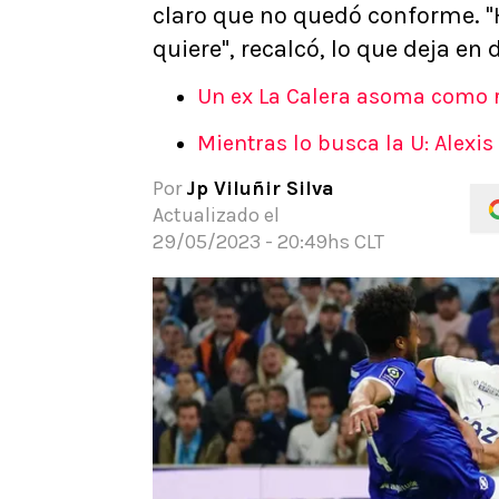
claro que no quedó conforme. "
APUESTAS
quiere", recalcó, lo que deja en
Noticias
Guías
Un ex La Calera asoma como r
Códigos
Mientras lo busca la U: Alexi
Pronósticos
Apuesta del día
Por
Jp Viluñir Silva
Actualizado el
29/05/2023 - 20:49hs CLT