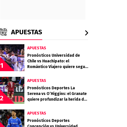
APUESTAS
APUESTAS
Pronósticos Universidad de
Chile vs Huachipato: el
1
Romántico Viajero quiere seguir
sumando de a tres
APUESTAS
Pronósticos Deportes La
Serena vs O’Higgins: el Granate
2
quiere profundizar la herida del
Celeste
APUESTAS
Pronósticos Deportes
Concepción vs Universidad