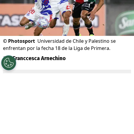
©
Photosport
Universidad de Chile y Palestino se
enfrentan por la fecha 18 de la Liga de Primera.
Por
Franccesca Arnechino
Sigue a Redgol en Google!
Universidad de Chile
junto a su
mainsponsor
Jugabet
, enfrenta a
Palestino
por la Fecha 18 de la Liga de
Primera, dos equipos que atraviesan un