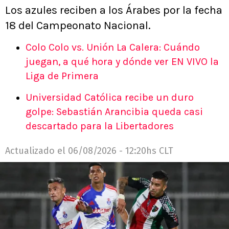
Los azules reciben a los Árabes por la fecha
18 del Campeonato Nacional.
Colo Colo vs. Unión La Calera: Cuándo
juegan, a qué hora y dónde ver EN VIVO la
Liga de Primera
Universidad Católica recibe un duro
golpe: Sebastián Arancibia queda casi
descartado para la Libertadores
Actualizado el
06/08/2026 - 12:20hs CLT