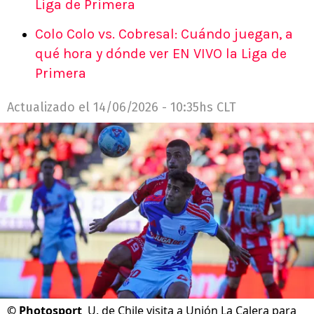
Liga de Primera
Colo Colo vs. Cobresal: Cuándo juegan, a
qué hora y dónde ver EN VIVO la Liga de
Primera
Actualizado el
14/06/2026 - 10:35hs CLT
©
Photosport
U. de Chile visita a Unión La Calera para