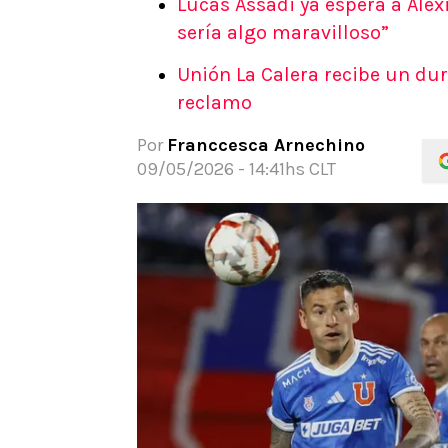
Lucas Assadi ya espera a Alex
APUESTAS
sería algo maravilloso”
Noticias
Unión La Calera recibe un dur
Guías
reclamo
Códigos
Pronósticos
Por
Franccesca Arnechino
Apuesta del día
09/05/2026 - 14:41hs CLT