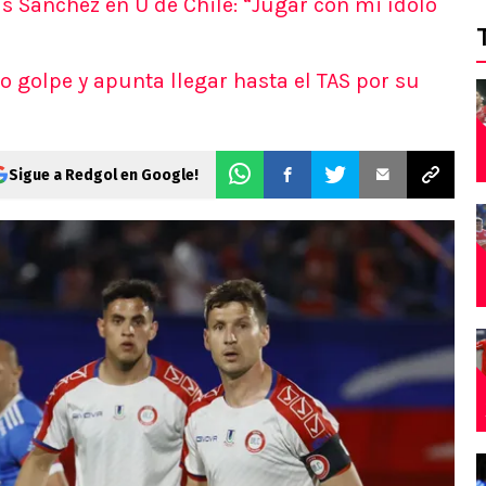
is Sánchez en U de Chile: “Jugar con mi ídolo
o golpe y apunta llegar hasta el TAS por su
Sigue a Redgol en Google!