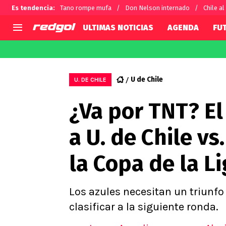
Es tendencia
:
Tano rompe mufa
Don Nelson internado
Chile al
ULTIMAS NOTICIAS
AGENDA
FU
AGENDA
CHILE
MUNDO
Hoy en TV
Selección Chilena
Fútbol 
U de Chile
U. DE CHILE
Colo Colo
Darío O
¿Va por TNT? El
U de Chile
Alexis 
U Católica
Carlos 
a U. de Chile vs
Campeonato Nacional
Chileno
Primera B
la Copa de la L
Segunda División
Copa Chile
Supercopa Chile
Los azules necesitan un triunfo
Campeonato Femenino
clasificar a la siguiente ronda.