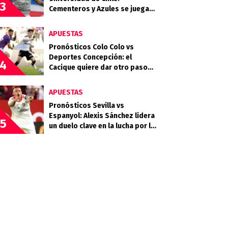
3
Cementeros y Azules se juegan
mucho en la quinta fecha
APUESTAS
Pronósticos Colo Colo vs
Deportes Concepción: el
4
Cacique quiere dar otro paso
rumbo a la clasificación
APUESTAS
Pronósticos Sevilla vs
Espanyol: Alexis Sánchez lidera
5
un duelo clave en la lucha por la
permanencia