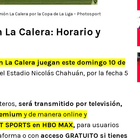
nión La Calera por la Copa de La Liga – Photosport
n La Calera: Horario y
ón La Calera juegan este domingo 10 de
el Estadio Nicolás Chahuán, por la fecha 5
teros,
será transmitido por televisión,
remium
y de manera online y
TNT SPORTS en HBO MAX
,
para usuarios
taforma o con
acceso GRATUITO si tienes