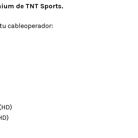
mium de TNT Sports.
 tu cableoperador:
(HD)
HD)