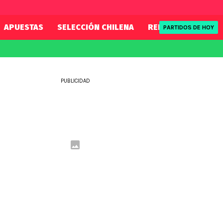
APUESTAS
SELECCIÓN CHILENA
REDSPORT
TENI
PARTIDOS DE HOY
FIFA
REDSPORT
eague
Mundial 2026
Tenis
PUBLICIDAD
ue
Eliminatorias
Formula 1
League
NBA
Rugby
ue
UFC
WWE
Boxeo