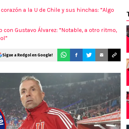
corazón a la U de Chile y sus hinchas: “Algo
o con Gustavo Álvarez: “Notable, a otro ritmo,
ol”
Sigue a Redgol en Google!