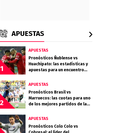
APUESTAS
APUESTAS
Pronósticos Ñublense vs
Huachipato: las estadísticas y
1
apuestas para un encuentro
atractivo por la fecha 15
APUESTAS
Pronósticos Brasil vs
Marruecos: las cuotas para uno
2
de los mejores partidos de la
fase de grupos
APUESTAS
Pronósticos Colo Colo vs
Cobresal: el líder del