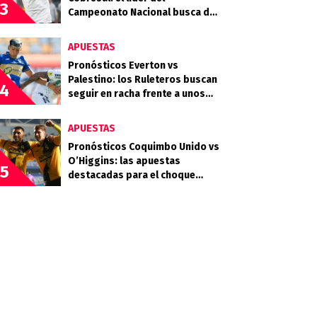
3
Campeonato Nacional busca dar
otro paso firme contra el Minero
APUESTAS
Pronósticos Everton vs
Palestino: los Ruleteros buscan
4
seguir en racha frente a unos
Árabes al acecho
APUESTAS
Pronósticos Coquimbo Unido vs
O’Higgins: las apuestas
5
destacadas para el choque
entre Piratas y Celestes