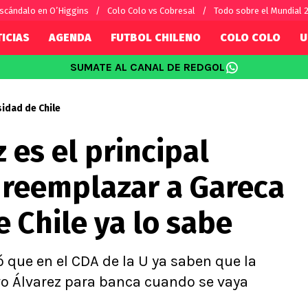
scándalo en O’Higgins
Colo Colo vs Cobresal
Todo sobre el Mundial 
ICIAS
AGENDA
FUTBOL CHILENO
COLO COLO
U
SUMATE AL CANAL DE REDGOL
SUDAMÉRICA
EUROPA
Internacional
Copa Libertadores
Champions L
sidad de Chile
sorio
Copa Sudamericana
Europa Leag
 es el principal
Sánchez
Fútbol Argentino
Conference 
Palacios
Fútbol Brasileño
Ligue 1
 reemplazar a Gareca
s por el mundo
Premier Leag
Serie A
e Chile ya lo sabe
La Liga
Bundesliga
ó que en el CDA de la U ya saben que la
vo Álvarez para banca cuando se vaya