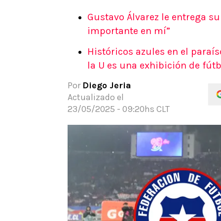
APUESTAS
Gustavo Álvarez le entrega su 
Noticias
importante en mí”
Guías
Históricos azules en el paraís
Códigos
la U es una exhibición de fútb
Pronósticos
Apuesta del día
Por
Diego Jeria
Apuestas Mundial 2026
Actualizado el
23/05/2025 - 09:20hs CLT