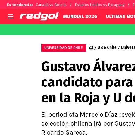
Es tendencia
:
Canadá vs Bosnia
Estados Unidos vs Paraguay
E
MUNDIAL 2026
ULTIMAS NOT
AGENDA
CHILE
MUNDO
Hoy en TV
Selección Chilena
Fútbol 
U de Chile
Univer
UNIVERSIDAD DE CHILE
Colo Colo
Darío O
Gustavo Álvarez
U de Chile
Alexis 
U Católica
Carlos 
candidato para
Campeonato Nacional
Chileno
Primera B
en la Roja y U d
Segunda División
Copa Chile
Supercopa Chile
El periodista Marcelo Díaz revel
Campeonato Femenino
selección chilena irá por Gusta
Ricardo Gareca.