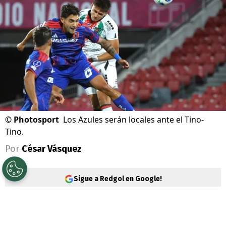
©
Photosport
Los Azules serán locales ante el Tino-
Tino.
Por
César Vásquez
Sigue a Redgol en Google!
La 18° fecha de la
Liga de Primera
tendrá