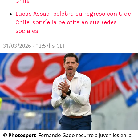
Chile
Lucas Assadi celebra su regreso con U de
Chile: sonríe la pelotita en sus redes
sociales
31/03/2026 - 12:57hs CLT
©
Photosport
Fernando Gago recurre a juveniles en la