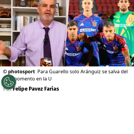
©
photosport
Para Guarello solo Aránguiz se salva del
mal momento en la U
Por
Felipe Pavez Farías
Sigue a Redgol en Google!
Juan Cristó
bal Guarello
abordó la