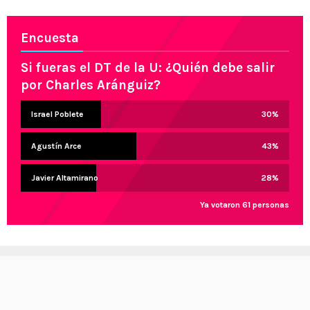
Encuesta
Si fueras el DT de la U: ¿Quién debe salir
por Charles Aránguiz?
Israel Poblete
30
%
Agustín Arce
43
%
Javier Altamirano
28
%
Ya votaron 61 personas