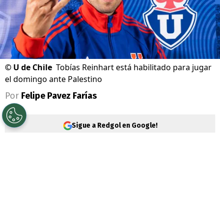
©
U de Chile
Tobías Reinhart está habilitado para jugar
el domingo ante Palestino
Por
Felipe Pavez Farías
Sigue a Redgol en Google!
Universidad de Chile
quiere seguir en
racha positiva y prepara equipo estelar
para este domingo cuando reciba a
Palestino
por la fecha 18 de la
Liga de