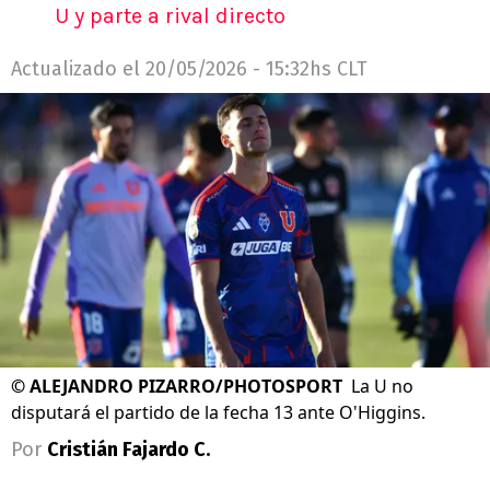
U y parte a rival directo
Actualizado el
20/05/2026 - 15:32hs CLT
©
ALEJANDRO PIZARRO/PHOTOSPORT
La U no
disputará el partido de la fecha 13 ante O'Higgins.
Por
Cristián Fajardo C.