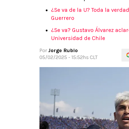
APUESTAS
¿Se va de la U? Toda la verda
Noticias
Guerrero
Guías
¿Se va? Gustavo Álvarez acla
Códigos
Universidad de Chile
Pronósticos
Apuesta del día
Por
Jorge Rubio
05/02/2025 - 15:52hs CLT