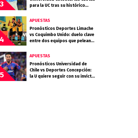
3
para la UC tras su histórico
triunfo en La Bombonera
APUESTAS
Pronósticos Deportes Limache
vs Coquimbo Unido: duelo clave
4
entre dos equipos que pelean
arriba
APUESTAS
Pronósticos Universidad de
Chile vs Deportes Concepción:
5
la U quiere seguir con su invicto
en casa