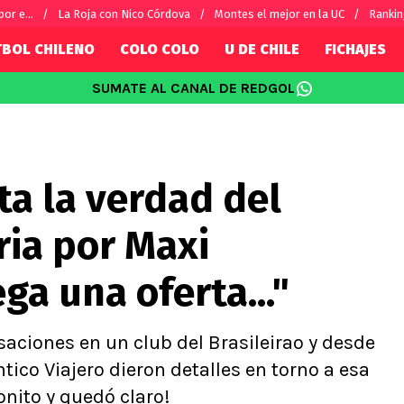
or e...
La Roja con Nico Córdova
Montes el mejor en la UC
Rankin
TBOL CHILENO
COLO COLO
U DE CHILE
FICHAJES
SUMATE AL CANAL DE REDGOL
SUDAMÉRICA
EUROPA
Internacional
Copa Libertadores
Champions L
sorio
Copa Sudamericana
Europa Leag
ta la verdad del
Sánchez
Fútbol Argentino
Conference 
Palacios
Fútbol Brasileño
Ligue 1
ria por Maxi
s por el mundo
Premier Leag
Serie A
ega una oferta..."
La Liga
Bundesliga
aciones en un club del Brasileirao y desde
tico Viajero dieron detalles en torno a esa
onito y quedó claro!