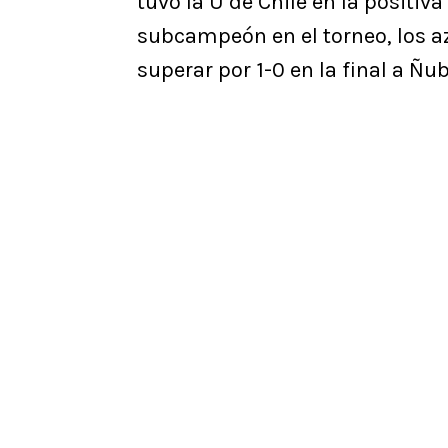
tuvo la U de Chile en la posit
subcampeón en el torneo, los az
superar por 1-0 en la final a Ñu