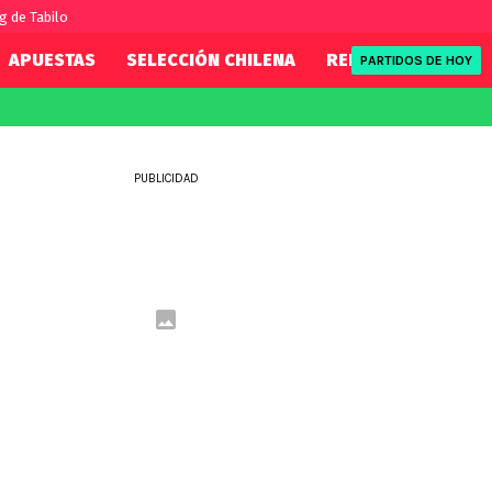
g de Tabilo
APUESTAS
SELECCIÓN CHILENA
REDSPORT
TENI
PARTIDOS DE HOY
FIFA
REDSPORT
eague
Mundial 2026
Tenis
PUBLICIDAD
ue
Eliminatorias
Formula 1
League
NBA
Rugby
ue
UFC
WWE
Boxeo