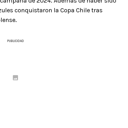
iva campaña de 2024. Además de haber sido
ules conquistaron la Copa Chile tras
blense.
PUBLICIDAD