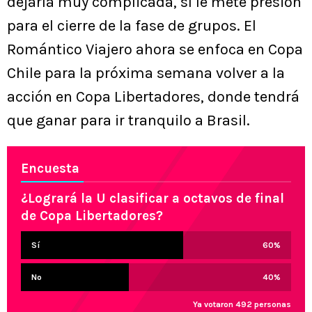
dejarla muy complicada, sí le mete presión
para el cierre de la fase de grupos. El
Romántico Viajero ahora se enfoca en Copa
Chile para la próxima semana volver a la
acción en Copa Libertadores, donde tendrá
que ganar para ir tranquilo a Brasil.
Encuesta
¿Logrará la U clasificar a octavos de final
de Copa Libertadores?
Sí
60
%
No
40
%
Ya votaron 492 personas