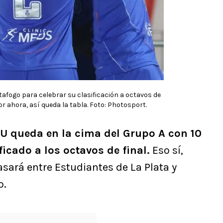
tafogo para celebrar su clasificación a octavos de
or ahora, así queda la tabla. Foto: Photosport.
 U queda en la cima del Grupo A con 10
icado a los octavos de final.
Eso sí,
asará entre Estudiantes de La Plata y
o.