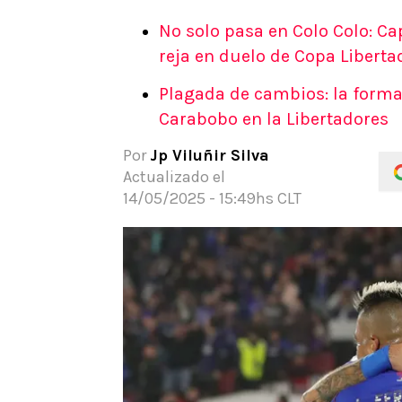
APUESTAS
No solo pasa en Colo Colo: Ca
Noticias
reja en duelo de Copa Liberta
Guías
Plagada de cambios: la formac
Códigos
Carabobo en la Libertadores
Pronósticos
Apuesta del día
Por
Jp Viluñir Silva
Actualizado el
14/05/2025 - 15:49hs CLT