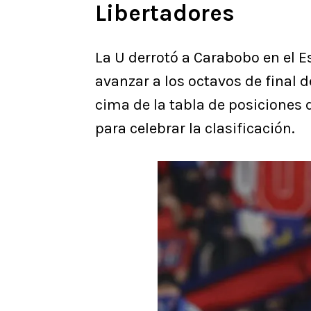
Libertadores
La U derrotó a Carabobo en el E
avanzar a los octavos de final d
cima de la tabla de posiciones
para celebrar la clasificación.