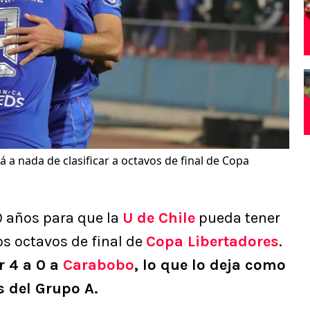
á a nada de clasificar a octavos de final de Copa
0 años para que la
U de Chile
pueda tener
os octavos de final de
Copa Libertadores
.
r 4 a 0 a
Carabobo
, lo que lo deja como
s del Grupo A.