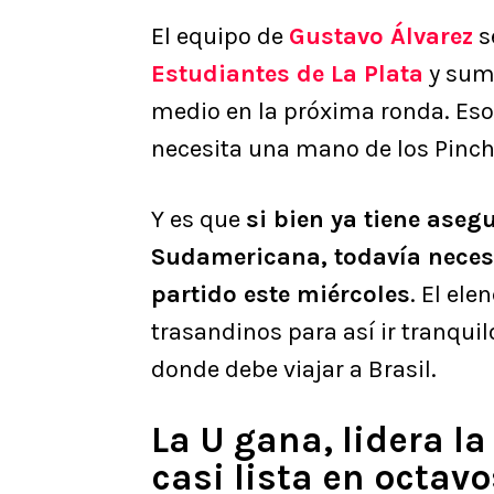
El equipo de
Gustavo Álvarez
s
Estudiantes de La Plata
y sumó
medio en la próxima ronda. Eso 
necesita una mano de los Pinch
Y es que
si bien ya tiene aseg
Sudamericana, todavía necesi
partido este miércoles
. El el
trasandinos para así ir tranquil
donde debe viajar a Brasil.
La U gana, lidera la
casi lista en octavo