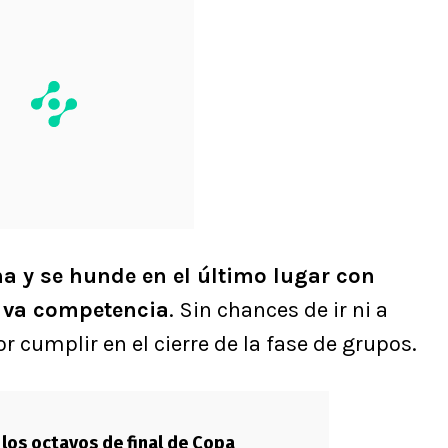
a y se hunde en el último lugar con
 va competencia
. Sin chances de ir ni a
cumplir en el cierre de la fase de grupos.
 los octavos de final de Copa