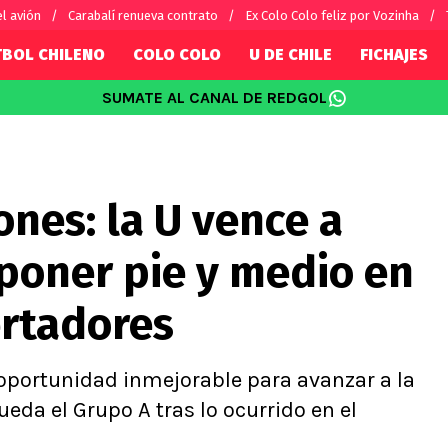
l avión
Carabalí renueva contrato
Ex Colo Colo feliz por Vozinha
TBOL CHILENO
COLO COLO
U DE CHILE
FICHAJES
SUMATE AL CANAL DE REDGOL
SUDAMÉRICA
EUROPA
Internacional
Copa Libertadores
Champions L
sorio
Copa Sudamericana
Europa Leag
ones: la U vence a
Sánchez
Fútbol Argentino
Conference 
Palacios
Fútbol Brasileño
Ligue 1
poner pie y medio en
s por el mundo
Premier Leag
Serie A
ertadores
La Liga
Bundesliga
 oportunidad inmejorable para avanzar a la
eda el Grupo A tras lo ocurrido en el