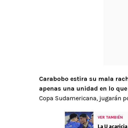
Carabobo estira su mala rach
apenas una unidad en lo que
Copa Sudamericana, jugarán por 
VER TAMBIÉN
La U acaricia