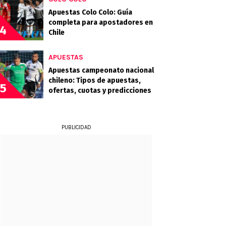
Apuestas Colo Colo: Guía
completa para apostadores en
4
Chile
APUESTAS
Apuestas campeonato nacional
chileno: Tipos de apuestas,
5
ofertas, cuotas y predicciones
PUBLICIDAD