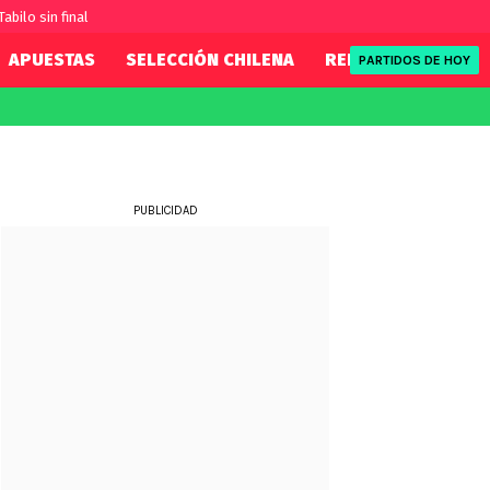
Tabilo sin final
APUESTAS
SELECCIÓN CHILENA
REDSPORT
TENI
PARTIDOS DE HOY
FIFA
REDSPORT
eague
Eliminatorias
Tenis
ue
Formula 1
PUBLICIDAD
League
NBA
Rugby
ue
UFC
WWE
Boxeo