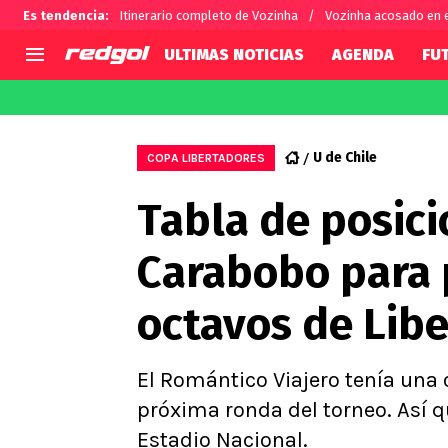
Es tendencia
:
Itinerario completo de Vozinha
Vozinha acosado en e
ULTIMAS NOTICIAS
AGENDA
FU
AGENDA
CHILE
MUNDO
Hoy en TV
Selección Chilena
Fútbol 
U de Chile
COPA LIBERTADORES
Colo Colo
Darío O
Tabla de posici
U de Chile
Alexis 
U Católica
Carlos 
Carabobo para 
Campeonato Nacional
Chileno
Primera B
octavos de Lib
Segunda División
Copa Chile
Supercopa Chile
El Romántico Viajero tenía una
Campeonato Femenino
próxima ronda del torneo. Así qu
Estadio Nacional.