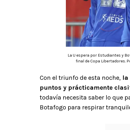
La U espera por Estudiantes y Bo
final de Copa Libertadores. P
Con el triunfo de esta noche,
la
puntos y prácticamente clasif
todavía necesita saber lo que p
Botafogo para respirar tranquil