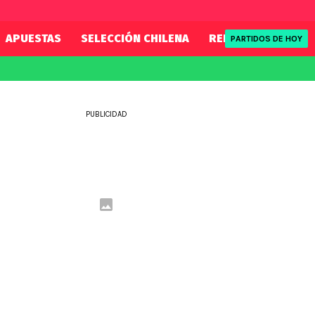
APUESTAS
SELECCIÓN CHILENA
REDSPORT
TENI
PARTIDOS DE HOY
FIFA
REDSPORT
eague
Mundial 2026
Tenis
PUBLICIDAD
ue
Eliminatorias
Formula 1
League
NBA
Rugby
ue
UFC
WWE
Boxeo