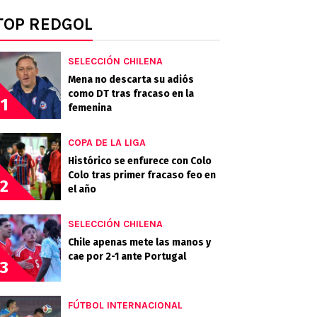
TOP REDGOL
SELECCIÓN CHILENA
Mena no descarta su adiós
como DT tras fracaso en la
1
femenina
COPA DE LA LIGA
Histórico se enfurece con Colo
Colo tras primer fracaso feo en
2
el año
SELECCIÓN CHILENA
Chile apenas mete las manos y
cae por 2-1 ante Portugal
3
FÚTBOL INTERNACIONAL