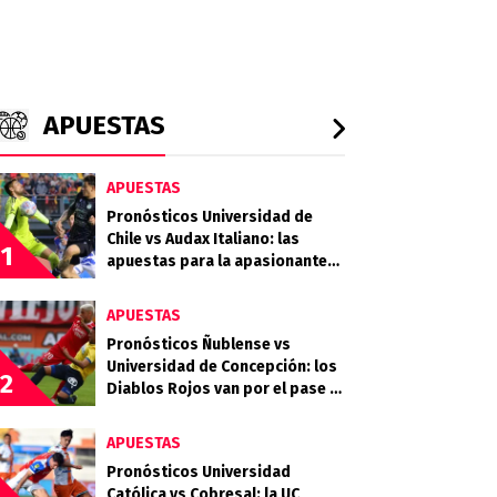
APUESTAS
APUESTAS
Pronósticos Universidad de
Chile vs Audax Italiano: las
1
apuestas para la apasionante
definición de la Copa de la Liga
APUESTAS
Pronósticos Ñublense vs
Universidad de Concepción: los
2
Diablos Rojos van por el pase a
la semifinal
APUESTAS
Pronósticos Universidad
Católica vs Cobresal: la UC