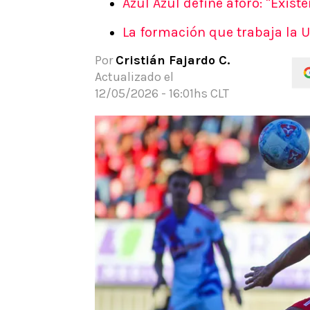
Azul Azul define aforo: "Exist
APUESTAS
La formación que trabaja la U
Noticias
Guías
Por
Cristián Fajardo C.
Códigos
Actualizado el
Pronósticos
12/05/2026 - 16:01hs CLT
Apuesta del día