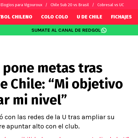
Elogios para Vigouroux
Chile Sub 20 vs Brasil
Cobresal vs UC
TBOL CHILENO
COLO COLO
U DE CHILE
FICHAJES
SUMATE AL CANAL DE REDGOL
SUDAMÉRICA
EUROPA
Internacional
Copa Libertadores
Champions L
sorio
Copa Sudamericana
Europa Leag
e pone metas tras
Sánchez
Fútbol Argentino
Conference 
Palacios
Fútbol Brasileño
Ligue 1
e Chile: “Mi objetivo
s por el mundo
Premier Leag
Serie A
r mi nivel”
La Liga
Bundesliga
ó con las redes de la U tras ampliar su
e apuntar alto con el club.