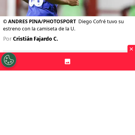
©
ANDRES PINA/PHOTOSPORT
Diego Cofré tuvo su
estreno con la camiseta de la U.
Por
Cristián Fajardo C.
×
Sigue a Redgol en Google!
Universidad de Chile
venció por
1-0 a San
Felipe
, en la última fecha de la fase de
grupos de la Copa Chile 2026, con una
formación mixta que mandó a la cancha el
técnico
Fernando Gago
.