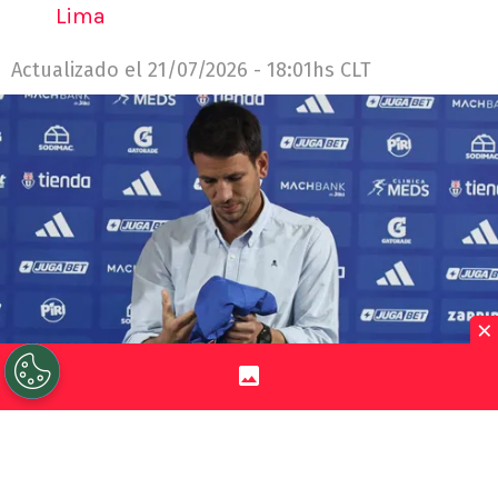
Lima
Actualizado el
21/07/2026 - 18:01hs CLT
×
©
Diego Martin/Photosport.
Manuel Mayo salió al
paso de una pregunta que cuestionó los refuerzos
azules desde que él es gerente deportivo.
Por
Jorge Rubio