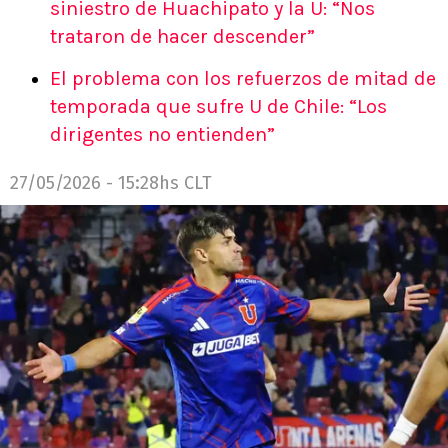
siniestro de Huachipato y la U: “Nos
trataron de hacer descender”
El problema con los refuerzos de mitad de
temporada que sufre U de Chile: “Los
dirigentes no entienden”
27/05/2026 - 15:28hs CLT