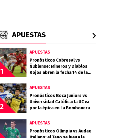
APUESTAS
APUESTAS
Pronósticos Cobresal vs
Ñublense: Mineros y Diablos
1
Rojos abren la fecha 14 de la
Liga de Primera
APUESTAS
Pronósticos Boca Juniors vs
Universidad Católica: la UC va
2
por la épica en La Bombonera
APUESTAS
Pronósticos Olimpia vs Audax
Italiano: el Tano se juega la