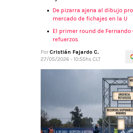
APUESTAS
De pizarra ajena al dibujo pr
Noticias
mercado de fichajes en la U
Guías
El primer round de Fernando G
Códigos
refuerzos
Pronósticos
Apuesta del día
Por
Cristián Fajardo C.
27/05/2026 - 10:55hs CLT