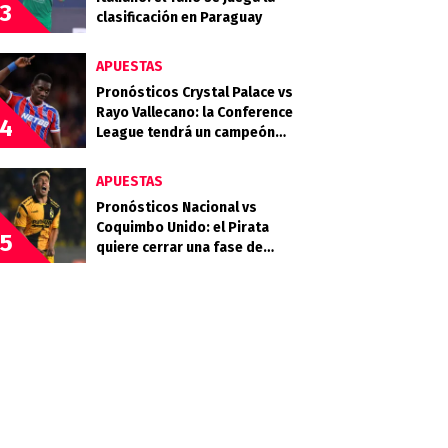
3
clasificación en Paraguay
APUESTAS
Pronósticos Crystal Palace vs
Rayo Vallecano: la Conference
4
League tendrá un campeón
inédito
APUESTAS
Pronósticos Nacional vs
Coquimbo Unido: el Pirata
5
quiere cerrar una fase de
grupos histórica en la
Libertadores