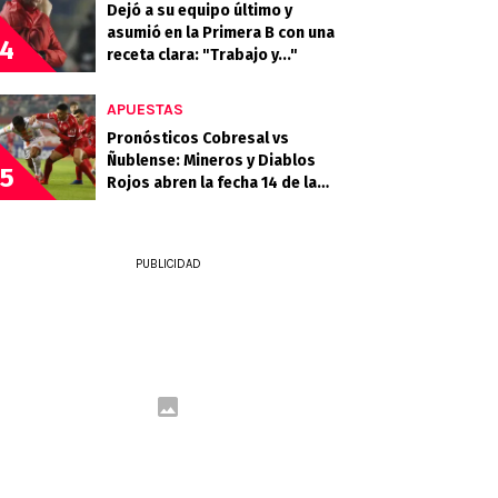
Dejó a su equipo último y
asumió en la Primera B con una
4
receta clara: "Trabajo y..."
APUESTAS
Pronósticos Cobresal vs
Ñublense: Mineros y Diablos
5
Rojos abren la fecha 14 de la
Liga de Primera
PUBLICIDAD