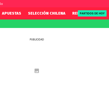
lo
APUESTAS
SELECCIÓN CHILENA
REDSPORT
TENI
PARTIDOS DE HOY
FIFA
REDSPORT
eague
Mundial 2026
Tenis
PUBLICIDAD
ue
Eliminatorias
Formula 1
League
NBA
Rugby
ue
UFC
WWE
Boxeo