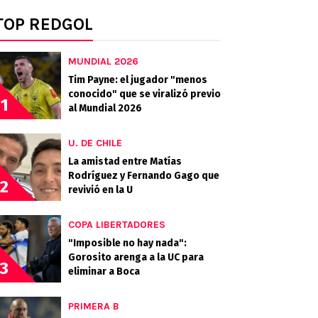
TOP REDGOL
MUNDIAL 2026
Tim Payne: el jugador "menos
conocido" que se viralizó previo
1
al Mundial 2026
U. DE CHILE
La amistad entre Matías
Rodríguez y Fernando Gago que
2
revivió en la U
COPA LIBERTADORES
"Imposible no hay nada":
Gorosito arenga a la UC para
3
eliminar a Boca
PRIMERA B