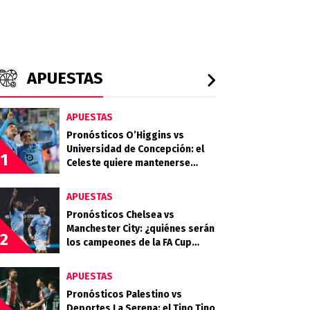
APUESTAS
APUESTAS
Pronósticos O’Higgins vs
Universidad de Concepción: el
1
Celeste quiere mantenerse
firme en la parte alta de la tabla
APUESTAS
Pronósticos Chelsea vs
Manchester City: ¿quiénes serán
2
los campeones de la FA Cup
2025/26?
APUESTAS
Pronósticos Palestino vs
Deportes La Serena: el Tino Tino