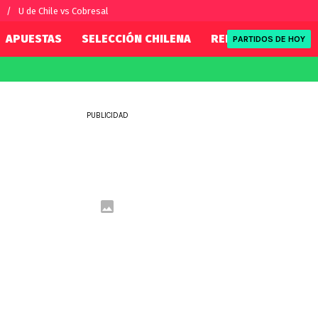
U de Chile vs Cobresal
APUESTAS
SELECCIÓN CHILENA
REDSPORT
TENI
PARTIDOS DE HOY
FIFA
REDSPORT
eague
Mundial 2026
Tenis
PUBLICIDAD
ue
Eliminatorias
Formula 1
League
NBA
Rugby
ue
UFC
WWE
Boxeo