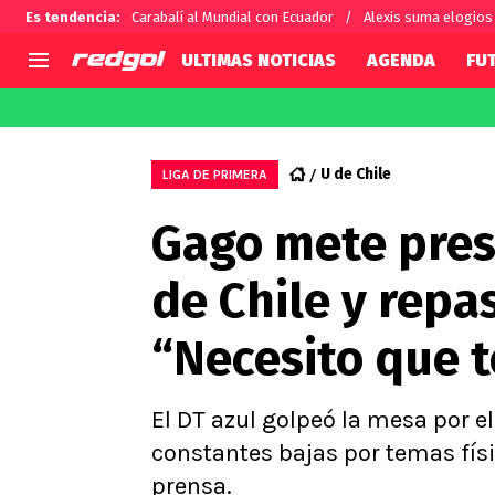
Es tendencia
:
Carabalí al Mundial con Ecuador
Alexis suma elogios 
ULTIMAS NOTICIAS
AGENDA
FU
AGENDA
CHILE
MUNDO
Hoy en TV
Selección Chilena
Fútbol 
U de Chile
LIGA DE PRIMERA
Colo Colo
Darío O
Gago mete presi
U de Chile
Alexis 
U Católica
Carlos 
de Chile y repa
Campeonato Nacional
Chileno
Primera B
“Necesito que 
Segunda División
Copa Chile
Supercopa Chile
El DT azul golpeó la mesa por el
Campeonato Femenino
constantes bajas por temas físi
prensa.