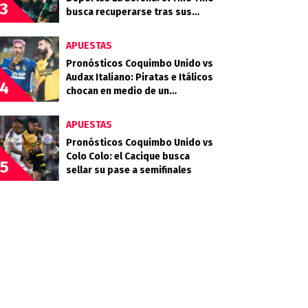
3
busca recuperarse tras sus
frustraciones coperas
APUESTAS
Pronósticos Coquimbo Unido vs
Audax Italiano: Piratas e Itálicos
4
chocan en medio de un
calendario exigente
APUESTAS
Pronósticos Coquimbo Unido vs
Colo Colo: el Cacique busca
5
sellar su pase a semifinales