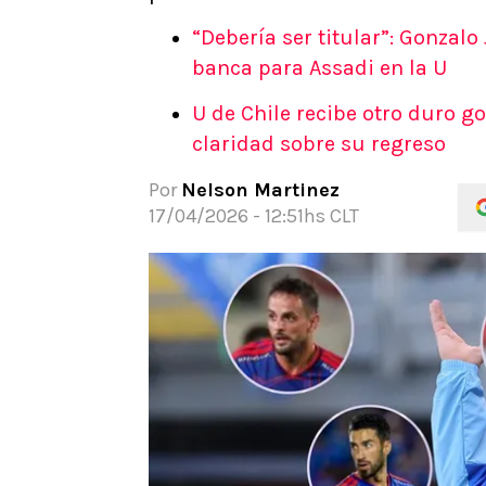
APUESTAS
“Debería ser titular”: Gonzal
Noticias
banca para Assadi en la U
Guías
U de Chile recibe otro duro g
Códigos
claridad sobre su regreso
Pronósticos
Apuesta del día
Por
Nelson Martinez
17/04/2026 - 12:51hs CLT