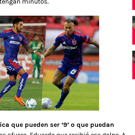
e tengan minutos.
stica que pueden ser ‘9’ o que puedan
s afuera, Eduardo que recibió ese golpe. A