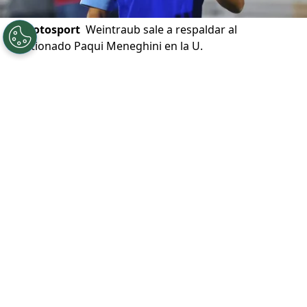
©
Photosport
Weintraub sale a respaldar al
cuestionado Paqui Meneghini en la U.
Por
Diego Jeria
Sigue a Redgol en Google!
Universidad de Chile
tiene la tarea y
obligación de conseguir su primer triunfo
en la Liga de Primera 2026. Los azules de
Francisco Meneghini
reciben a Deportes
Limache este domingo 22 de febrero, por la
cuarta fecha del campeonato nacional.