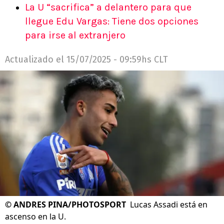
La U “sacrifica” a delantero para que
llegue Edu Vargas: Tiene dos opciones
para irse al extranjero
Actualizado el
15/07/2025 - 09:59hs CLT
©
ANDRES PINA/PHOTOSPORT
Lucas Assadi está en
ascenso en la U.