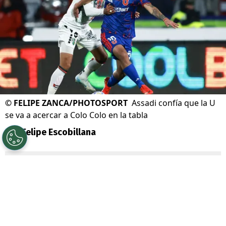
©
FELIPE ZANCA/PHOTOSPORT
Assadi confía que la U
se va a acercar a Colo Colo en la tabla
Por
Felipe Escobillana
Sigue a Redgol en Google!
Universidad de Chile
está en una racha
muy buena, pues ha ganado los últimos