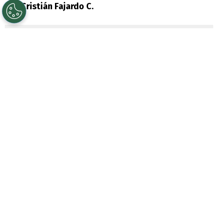
Por
Cristián Fajardo C.
Sigue a Redgol en Google!
Universidad de Chile
vive un repunte en la
Liga de Primera 2026, donde el gran
protagonista ha sido
Eduardo Vargas
, de
quien aseguran está viviendo una
temporada que se asimila a su
prime
en
2011.
El delantero de los azules suma 9
conquistas en la presente temporada, lo
que lo tiene como una de las principales de