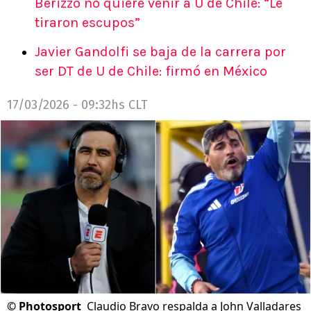
Berizzo no quiere venir a U de Chile: “Le
tiraron escupos”
Javier Gandolfi se baja de la carrera por
ser DT de U de Chile: firmó en México
17/03/2026 - 09:32hs CLT
©
Photosport
Claudio Bravo respalda a John Valladares