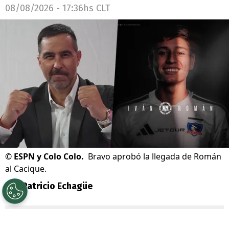
08/08/2026 - 17:36hs CLT
©
ESPN y Colo Colo.
Bravo aprobó la llegada de Román
al Cacique.
Por
Patricio Echagüe
Sigue a Redgol en Google!