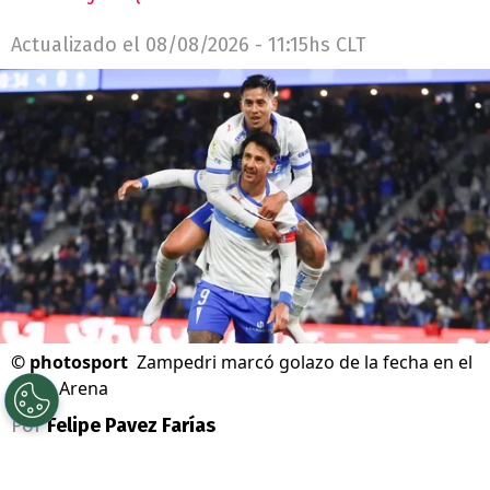
Actualizado el
08/08/2026 - 11:15hs CLT
©
photosport
Zampedri marcó golazo de la fecha en el
Claro Arena
Por
Felipe Pavez Farías