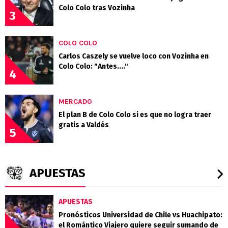
Colo Colo tras Vozinha
3
COLO COLO
Carlos Caszely se vuelve loco con Vozinha en
Colo Colo: "Antes...."
4
MERCADO
El plan B de Colo Colo si es que no logra traer
gratis a Valdés
5
APUESTAS
APUESTAS
Pronósticos Universidad de Chile vs Huachipato:
el Romántico Viajero quiere seguir sumando de