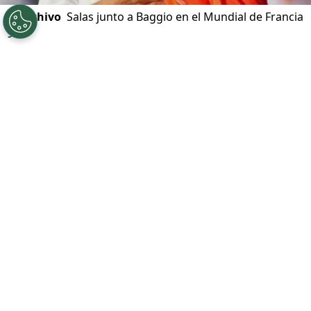
©
Archivo
Salas junto a Baggio en el Mundial de Francia
98
Por
Felipe Escobillana
Sigue a Redgol en Google!
Marcelo Salas
realizó una carrera notable
y llena de anécdotas, entre las que cuenta
la que tuvo con Roberto Baggio en el
Mundial de Francia de 1998
.
El italiano quedó maravillado con los dos
goles que anotó el Matador en el encuentro
que jugaron, por lo que le pidió cambiar la