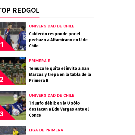
TOP REDGOL
UNIVERSIDAD DE CHILE
Calderón responde por el
pechazo a Altamirano en U de
1
Chile
PRIMERA B
Temuco le quita el invito a San
Marcos y trepa en la tabla de la
2
Primera B
UNIVERSIDAD DE CHILE
Triunfo débil: en la U sólo
destacan a Edu Vargas ante el
3
Conce
LIGA DE PRIMERA