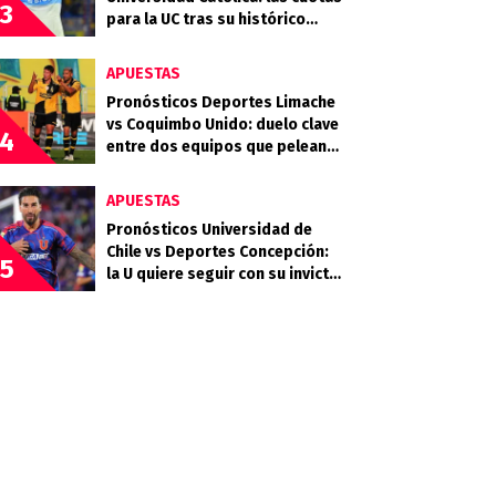
3
para la UC tras su histórico
triunfo en La Bombonera
APUESTAS
Pronósticos Deportes Limache
vs Coquimbo Unido: duelo clave
4
entre dos equipos que pelean
arriba
APUESTAS
Pronósticos Universidad de
Chile vs Deportes Concepción:
5
la U quiere seguir con su invicto
en casa