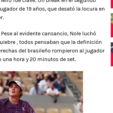
neiro fue clave. Un break en el segundo
jugador de 19 años, que desató la locura en
r.
. Pese al evidente cansancio, Nole luchó
uiebre , todos pensaban que la definición
erechas del brasileño rompieron al jugador
n una hora y 20 minutos de set.