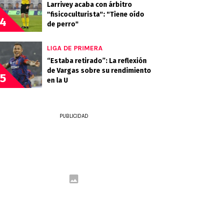
Larrivey acaba con árbitro
"fisicoculturista": "Tiene oído
4
de perro"
LIGA DE PRIMERA
“Estaba retirado”: La reflexión
de Vargas sobre su rendimiento
5
en la U
PUBLICIDAD