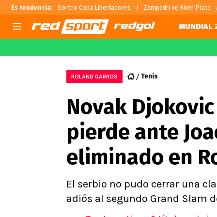
Es tendencia
:
Sorteo Copa Libertadores
Zampedri de River Plate
MUNDIAL 
AGENDA
CHILE
MUNDO
Hoy en TV
Selección Chilena
Fútbol 
Tenis
ROLAND GARROS
Colo Colo
Darío O
Novak Djokovic 
U de Chile
Alexis 
U Católica
Carlos 
pierde ante Jo
Campeonato Nacional
Chileno
Primera B
eliminado en R
Segunda División
Copa Chile
Supercopa Chile
El serbio no pudo cerrar una cla
Campeonato Femenino
adiós al segundo Grand Slam de