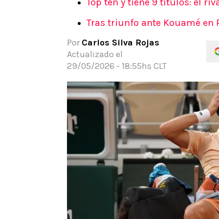
Top ten y tiene 9 títulos: el r
APUESTAS
Tras triunfo ante Kouamé en 
Noticias
Guías
Por
Carlos Silva Rojas
Códigos
Actualizado el
Pronósticos
29/05/2026 - 18:55hs CLT
Apuesta del día
Apuestas Mundial 2026