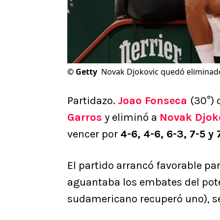
©
Getty
Novak Djokovic quedó eliminad
Partidazo.
Joao Fonseca
(30°)
Garros
y eliminó a
Novak Djok
vencer por
4-6, 4-6, 6-3, 7-5 y 
El partido arrancó favorable pa
aguantaba los embates del pote
sudamericano recuperó uno), se