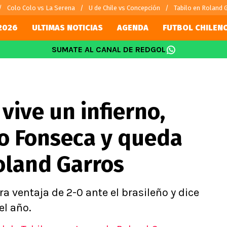
Colo Colo vs La Serena
U de Chile vs Concepción
Tabilo en Roland 
2026
ULTIMAS NOTICIAS
AGENDA
FUTBOL CHILEN
SUMATE AL CANAL DE REDGOL
SUDAMÉRICA
EUROPA
Internacional
Copa Libertadores
Champions L
sorio
Copa Sudamericana
Europa Leag
vive un infierno,
Sánchez
Fútbol Argentino
Conference 
Palacios
Fútbol Brasileño
Ligue 1
ao Fonseca y queda
s por el mundo
Premier Leag
Serie A
oland Garros
La Liga
Bundesliga
ra ventaja de 2-0 ante el brasileño y dice
l año.