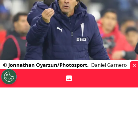
×
©
Jonnathan Oyarzun/Photosport.
Daniel Garnero
suma un nuevo problema en un momento clave de la
temporada.
Por
Franccesca Arnechino
Sigue a Redgol en Google!
Universidad Católica
sigue sumando