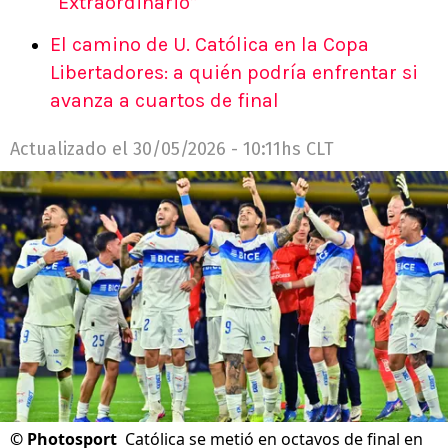
“Extraordinario”
El camino de U. Católica en la Copa
Libertadores: a quién podría enfrentar si
avanza a cuartos de final
Actualizado el
30/05/2026 - 10:11hs CLT
©
Photosport
Católica se metió en octavos de final en