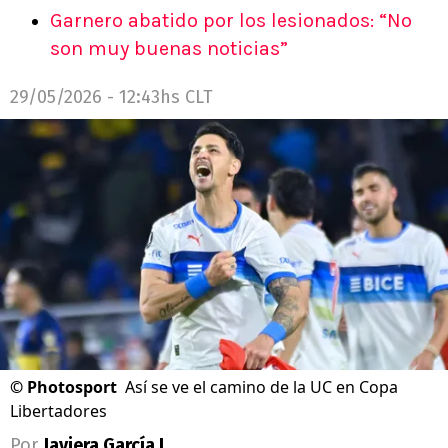
Garnero abatido por los lesionados: “No
son muy buenas noticias”
29/05/2026 - 12:43hs CLT
©
Photosport
Así se ve el camino de la UC en Copa
Libertadores
Por
Javiera García L.