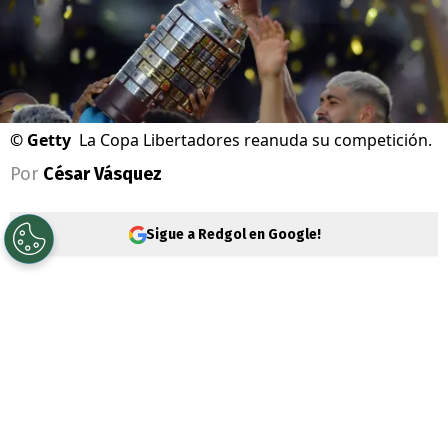
©
Getty
La Copa Libertadores reanuda su competición.
Por
César Vásquez
Sigue a Redgol en Google!
Los octavos de final de la
Copa
Libertadores 2026
comienzan y habrá dos
equipos chilenos presentes gracias a
Universidad Católica
y
Coquimbo Unido
.