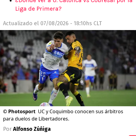
¿Dónde ver a U. Católica vs Cobresal por la
Liga de Primera?
Actualizado el
07/08/2026 - 18:10hs CLT
©
Photosport
UC y Coquimbo conocen sus árbitros
para duelos de Libertadores.
Por
Alfonso Zúñiga