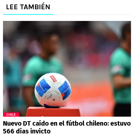
LEE TAMBIÉN
CHILE
Nuevo DT caído en el fútbol chileno: estuvo
566 días invicto