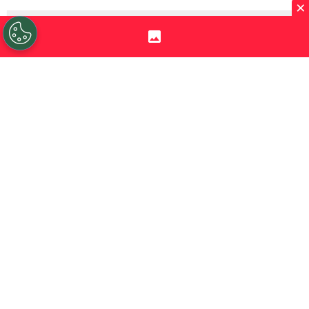
×
Sigue a Redgol en Google!
En la previa a la vuelta de la actividad en
Copa Libertadores
, con la presencia de
Universidad Católica
y
Coquimbo Unido
en los octavos de final, ya conocen quiénes
serán los encargados de arbitrar sus
respectivos partidos por octavos de final
en Argentina.
Mientras el
martes 11 de agosto
los
cruzados visitarán a
Estudiantes de la
Plata
en el Estadio Jorge Luis Hirschi, el