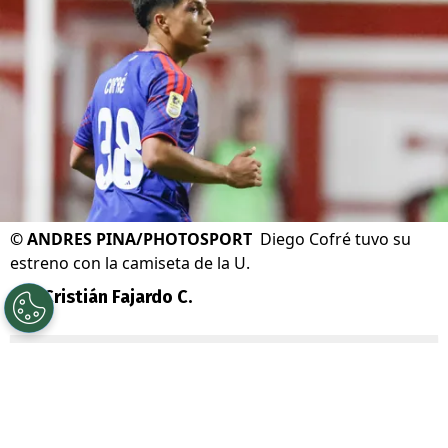
©
ANDRES PINA/PHOTOSPORT
Diego Cofré tuvo su
estreno con la camiseta de la U.
Por
Cristián Fajardo C.
Sigue a Redgol en Google!
Universidad de Chile
venció por
1-0 a San