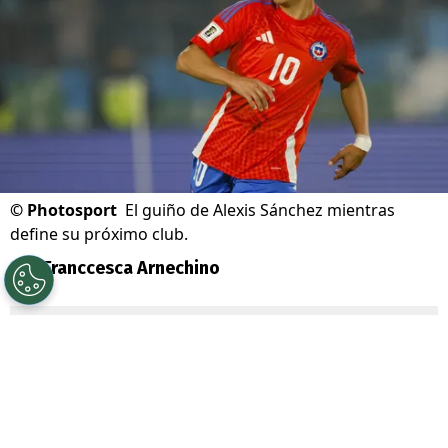
©
Photosport
El guiño de Alexis Sánchez mientras
define su próximo club.
Por
Franccesca Arnechino
Sigue a Redgol en Google!
Alexis Sánchez
volvió a despertar la
nostalgia de sus seguidores con una