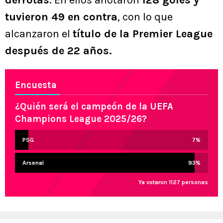
tuvieron 49 en contra
, con lo que
alcanzaron el
título de la Premier League
después de 22 años.
Encuesta
¿Quién será el campeón de la UEFA
Champions League 2025/26?
PSG
7
%
Arsenal
93
%
Ya votaron 1127 personas