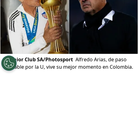
©
Junior Club SA/Photosport
Alfredo Arias, de paso
olvidable por la U, vive su mejor momento en Colombia.
Por
Alfonso Zúñiga
Sigue a Redgol en Google!
A propósito del horrendo paso que tuvo
como entrenador
Francisco Meneghini
en