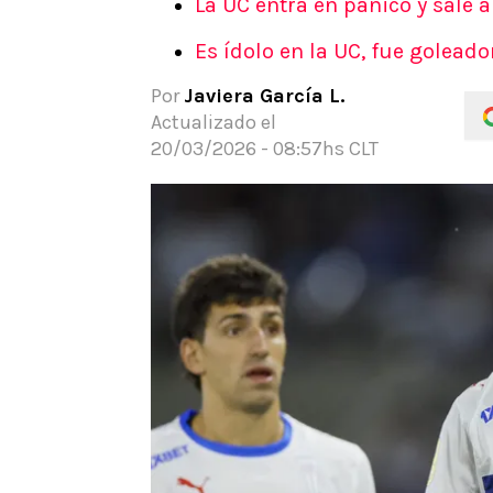
La UC entra en pánico y sale 
APUESTAS
Es ídolo en la UC, fue goleador
Noticias
Guías
Por
Javiera García L.
Códigos
Actualizado el
Pronósticos
20/03/2026 - 08:57hs CLT
Apuesta del día