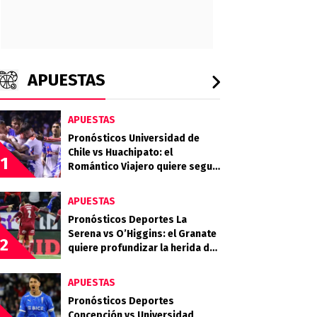
APUESTAS
APUESTAS
Pronósticos Universidad de
Chile vs Huachipato: el
1
Romántico Viajero quiere seguir
sumando de a tres
APUESTAS
Pronósticos Deportes La
Serena vs O’Higgins: el Granate
2
quiere profundizar la herida del
Celeste
APUESTAS
Pronósticos Deportes
Concepción vs Universidad