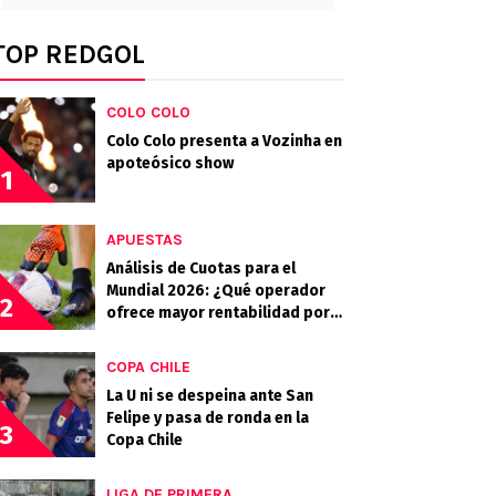
TOP REDGOL
COLO COLO
Colo Colo presenta a Vozinha en
apoteósico show
1
APUESTAS
Análisis de Cuotas para el
Mundial 2026: ¿Qué operador
2
ofrece mayor rentabilidad por
los candidatos?
COPA CHILE
La U ni se despeina ante San
Felipe y pasa de ronda en la
3
Copa Chile
LIGA DE PRIMERA