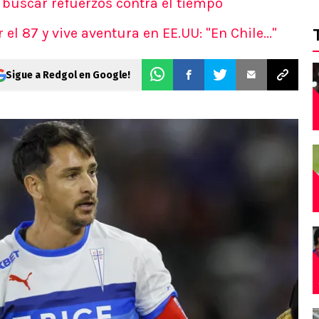
a buscar refuerzos contra el tiempo
 el 87 y vive aventura en EE.UU: "En Chile..."
Sigue a Redgol en Google!