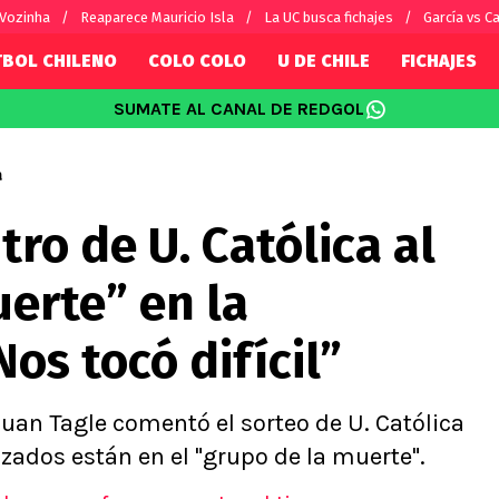
 Vozinha
Reaparece Mauricio Isla
La UC busca fichajes
García vs Ca
TBOL CHILENO
COLO COLO
U DE CHILE
FICHAJES
SUMATE AL CANAL DE REDGOL
SUDAMÉRICA
EUROPA
Internacional
Copa Libertadores
Champions L
a
sorio
Copa Sudamericana
Europa Leag
tro de U. Católica al
Sánchez
Fútbol Argentino
Conference 
Palacios
Fútbol Brasileño
Ligue 1
erte” en la
s por el mundo
Premier Leag
Serie A
os tocó difícil”
La Liga
Bundesliga
uan Tagle comentó el sorteo de U. Católica
uzados están en el "grupo de la muerte".