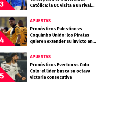
3
Católica: la UC visita a un rival
que llega en racha
APUESTAS
Pronósticos Palestino vs
Coquimbo Unido: los Piratas
4
quieren extender su invicto ante
los Árabes
APUESTAS
Pronósticos Everton vs Colo
Colo: el líder busca su octava
5
victoria consecutiva