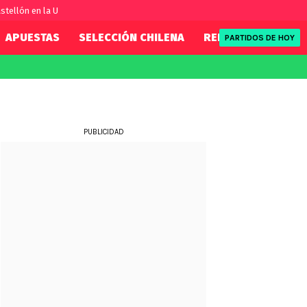
stellón en la U
APUESTAS
SELECCIÓN CHILENA
REDSPORT
TENI
PARTIDOS DE HOY
FIFA
REDSPORT
eague
Eliminatorias
Tenis
ue
Formula 1
PUBLICIDAD
League
NBA
Rugby
ue
UFC
WWE
Boxeo