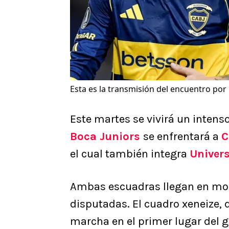
Esta es la transmisión del encuentro por
Este martes se vivirá un intens
Boca Juniors
se enfrentará a
C
el cual también integra
Univers
Ambas escuadras llegan en mom
disputadas. El cuadro xeneize, 
marcha en el primer lugar del g