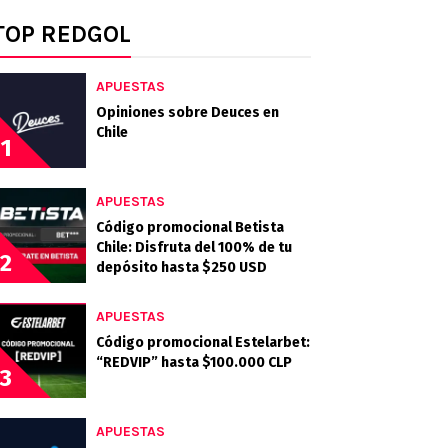
TOP REDGOL
APUESTAS
Opiniones sobre Deuces en
Chile
1
APUESTAS
Código promocional Betista
Chile: Disfruta del 100% de tu
2
depósito hasta $250 USD
APUESTAS
Código promocional Estelarbet:
“REDVIP” hasta $100.000 CLP
3
APUESTAS