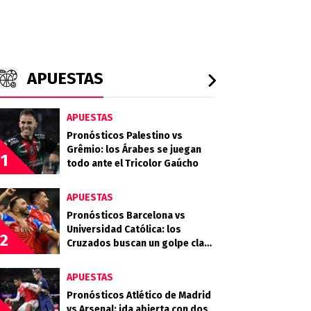
APUESTAS
APUESTAS
Pronósticos Palestino vs
Grêmio: los Árabes se juegan
1
todo ante el Tricolor Gaúcho
APUESTAS
Pronósticos Barcelona vs
Universidad Católica: los
2
Cruzados buscan un golpe clave
en Guayaquil
APUESTAS
Pronósticos Atlético de Madrid
vs Arsenal: ida abierta con dos