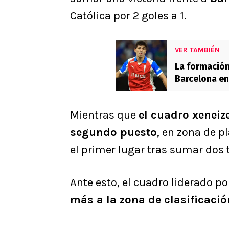
Católica por 2 goles a 1.
VER TAMBIÉN
La formación
Barcelona en
Mientras que
el cuadro xeneiz
segundo puesto
, en zona de p
el primer lugar tras sumar dos t
Ante esto, el cuadro liderado p
más a la zona de clasificació