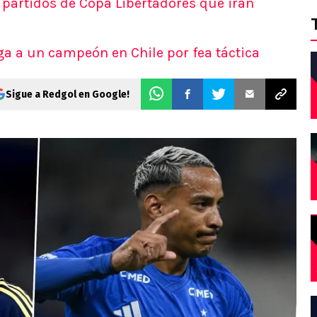
s partidos de Copa Libertadores que irán
a a un campeón en Chile por fea táctica
Sigue a Redgol en Google!