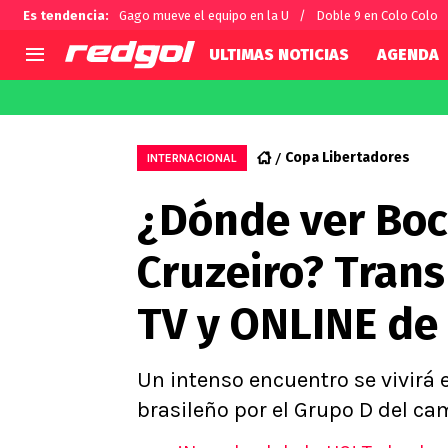
Es tendencia
:
Gago mueve el equipo en la U
Doble 9 en Colo Colo
ULTIMAS NOTICIAS
AGENDA
AGENDA
CHILE
MUNDO
Hoy en TV
Selección Chilena
Fútbol 
Copa Libertadores
INTERNACIONAL
Colo Colo
Darío O
¿Dónde ver Boc
U de Chile
Alexis 
U Católica
Carlos 
Cruzeiro? Tran
Campeonato Nacional
Chileno
Primera B
TV y ONLINE de
Segunda División
Copa Chile
Supercopa Chile
Un intenso encuentro se vivirá 
Campeonato Femenino
brasileño por el Grupo D del c