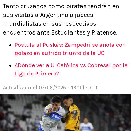
Tanto cruzados como piratas tendrán en
sus visitas a Argentina a jueces
mundialistas en sus respectivos
encuentros ante Estudiantes y Platense.
Postula al Puskás: Zampedri se anota con
golazo en sufrido triunfo de la UC
¿Dónde ver a U. Católica vs Cobresal por la
Liga de Primera?
Actualizado el
07/08/2026 - 18:10hs CLT