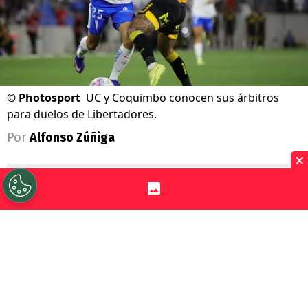
©
Photosport
UC y Coquimbo conocen sus árbitros
para duelos de Libertadores.
Por
Alfonso Zúñiga
×
Sigue a Redgol en Google!
En la previa a la vuelta de la actividad en
Copa Libertadores
, con la presencia de
Universidad Católica
y
Coquimbo Unido
en los octavos de final, ya conocen quiénes