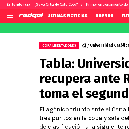
Es tendencia
:
¿Se va Ortiz de Colo Colo?
Primer entrenamiento de
ULTIMAS NOTICIAS
AGENDA
FU
AGENDA
CHILE
MUNDO
Hoy en TV
Selección Chilena
Fútbol 
Universidad Católic
COPA LIBERTADORES
Colo Colo
Darío O
Tabla: Universi
U de Chile
Alexis 
U Católica
Carlos 
recupera ante R
Campeonato Nacional
Chileno
Primera B
toma el segund
Segunda División
Copa Chile
Supercopa Chile
El agónico triunfo ante el Cana
Campeonato Femenino
tres puntos en la copa y sale d
de clasificación a la siguiente 