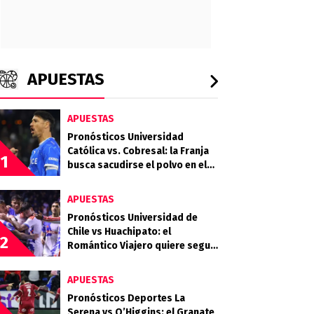
APUESTAS
APUESTAS
Pronósticos Universidad
Católica vs. Cobresal: la Franja
1
busca sacudirse el polvo en el
Claro Arena
APUESTAS
Pronósticos Universidad de
Chile vs Huachipato: el
2
Romántico Viajero quiere seguir
sumando de a tres
APUESTAS
Pronósticos Deportes La
Serena vs O’Higgins: el Granate