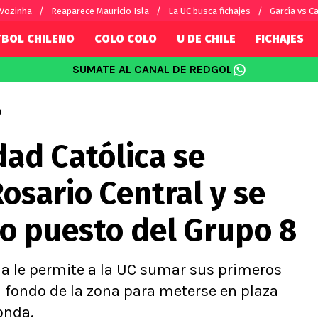
 Vozinha
Reaparece Mauricio Isla
La UC busca fichajes
García vs Ca
TBOL CHILENO
COLO COLO
U DE CHILE
FICHAJES
SUMATE AL CANAL DE REDGOL
SUDAMÉRICA
EUROPA
Internacional
Copa Libertadores
Champions L
a
sorio
Copa Sudamericana
Europa Leag
dad Católica se
Sánchez
Fútbol Argentino
Conference 
Palacios
Fútbol Brasileño
Ligue 1
osario Central y se
s por el mundo
Premier Leag
Serie A
o puesto del Grupo 8
La Liga
Bundesliga
lla le permite a la UC sumar sus primeros
el fondo de la zona para meterse en plaza
ronda.