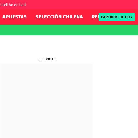
stellón en la U
APUESTAS
SELECCIÓN CHILENA
REDSPORT
TENI
PARTIDOS DE HOY
FIFA
REDSPORT
eague
Eliminatorias
Tenis
ue
Formula 1
PUBLICIDAD
League
NBA
Rugby
ue
UFC
WWE
Boxeo