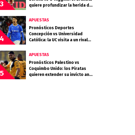
3
quiere profundizar la herida del
Celeste
APUESTAS
Pronósticos Deportes
Concepción vs Universidad
4
Católica: la UC visita a un rival
que llega en racha
APUESTAS
Pronósticos Palestino vs
Coquimbo Unido: los Piratas
5
quieren extender su invicto ante
los Árabes