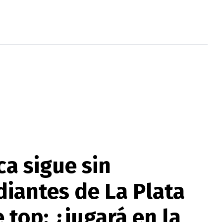
ca sigue sin
diantes de La Plata
e top: ¿jugará en la