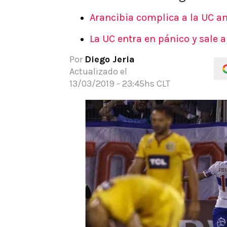
APUESTAS
Arancibia complica a la UC a
Noticias
La UC entra en pánico y sale 
Guías
Códigos
Por
Diego Jeria
Pronósticos
Actualizado el
Apuesta del día
13/03/2019 - 23:45hs CLT