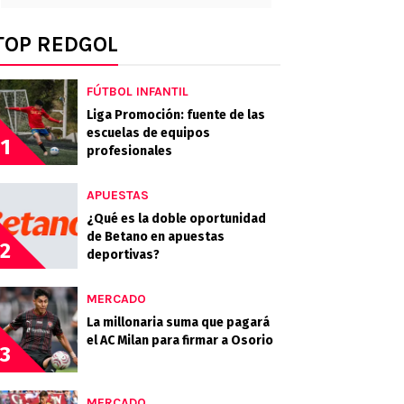
TOP REDGOL
FÚTBOL INFANTIL
Liga Promoción: fuente de las
escuelas de equipos
1
profesionales
APUESTAS
¿Qué es la doble oportunidad
de Betano en apuestas
2
deportivas?
MERCADO
La millonaria suma que pagará
el AC Milan para firmar a Osorio
3
MERCADO