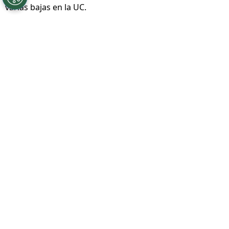
varias bajas en la UC.
Por
Patricio Echagüe
Sigue a Redgol en Google!
VER TAMBIÉN
Arancibia complica a la UC antes de
Copa Libertadores
Universidad Católica
sacó adelante un
complicado partido ante Cobresal
en la
antesala de su cruce ante
Estudiantes por
los octavos de final de la Copa