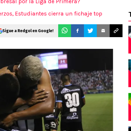
obresal por la Liga de Primera?
rzos, Estudiantes cierra un fichaje top
Sigue a Redgol en Google!