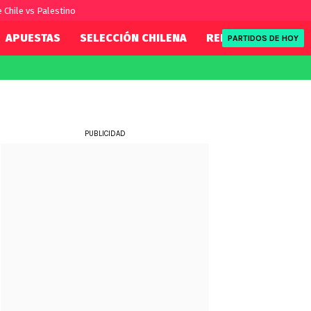
e Chile vs Palestino
APUESTAS
SELECCIÓN CHILENA
REDSPORT
TENI
PARTIDOS DE HOY
FIFA
REDSPORT
eague
Eliminatorias
Tenis
ue
Formula 1
PUBLICIDAD
League
NBA
Rugby
ue
UFC
WWE
Boxeo