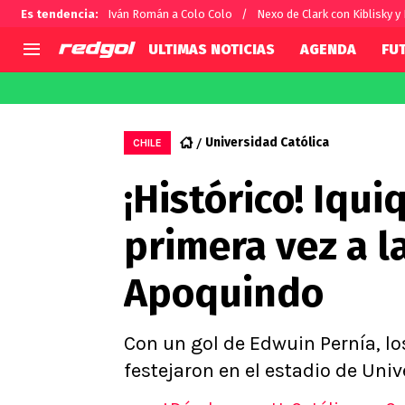
Es tendencia
:
Iván Román a Colo Colo
Nexo de Clark con Kiblisky y
ULTIMAS NOTICIAS
AGENDA
FU
AGENDA
CHILE
MUNDO
Hoy en TV
Selección Chilena
Fútbol 
Universidad Católica
CHILE
Colo Colo
Darío O
¡Histórico! Iqu
U de Chile
Alexis 
U Católica
Carlos 
primera vez a l
Campeonato Nacional
Chileno
Primera B
Apoquindo
Segunda División
Copa Chile
Supercopa Chile
Con un gol de Edwuin Pernía, lo
Campeonato Femenino
festejaron en el estadio de Univ