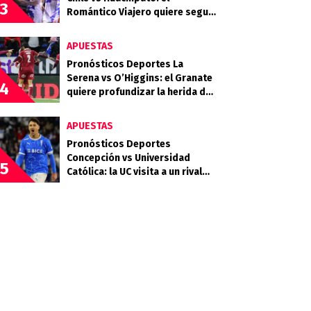
3
Romántico Viajero quiere seguir
sumando de a tres
APUESTAS
Pronósticos Deportes La
Serena vs O’Higgins: el Granate
4
quiere profundizar la herida del
Celeste
APUESTAS
Pronósticos Deportes
Concepción vs Universidad
5
Católica: la UC visita a un rival
que llega en racha