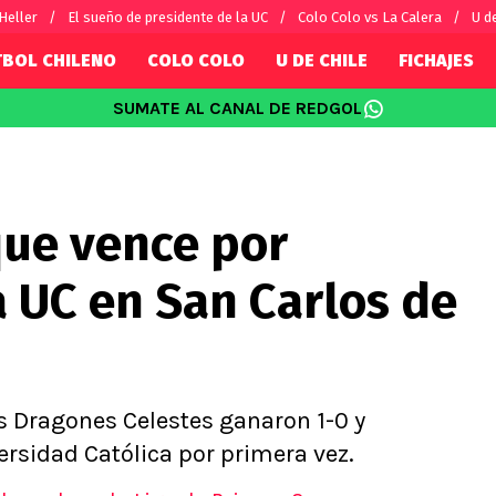
 Heller
El sueño de presidente de la UC
Colo Colo vs La Calera
U d
TBOL CHILENO
COLO COLO
U DE CHILE
FICHAJES
SUMATE AL CANAL DE REDGOL
SUDAMÉRICA
EUROPA
Internacional
Copa Libertadores
Champions L
sorio
Copa Sudamericana
Europa Leag
ique vence por
Sánchez
Fútbol Argentino
Conference 
Palacios
Fútbol Brasileño
Ligue 1
a UC en San Carlos de
s por el mundo
Premier Leag
Serie A
La Liga
Bundesliga
s Dragones Celestes ganaron 1-0 y
ersidad Católica por primera vez.