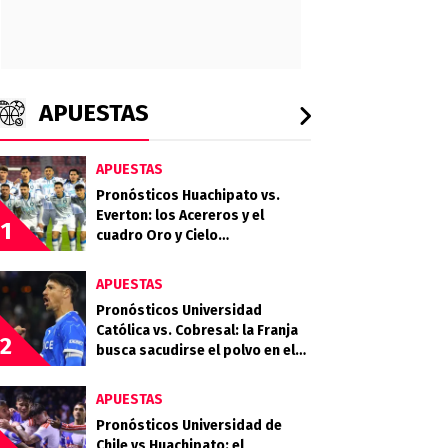
APUESTAS
APUESTAS
Pronósticos Huachipato vs.
Everton: los Acereros y el
1
cuadro Oro y Cielo
protagonizan un choque clave
por la fecha 18
APUESTAS
Pronósticos Universidad
Católica vs. Cobresal: la Franja
2
busca sacudirse el polvo en el
Claro Arena
APUESTAS
Pronósticos Universidad de
Chile vs Huachipato: el