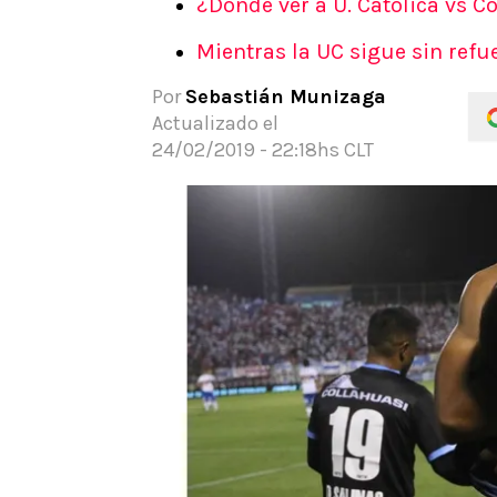
¿Dónde ver a U. Católica vs C
APUESTAS
Mientras la UC sigue sin refue
Noticias
Guías
Por
Sebastián Munizaga
Códigos
Actualizado el
Pronósticos
24/02/2019 - 22:18hs CLT
Apuesta del día