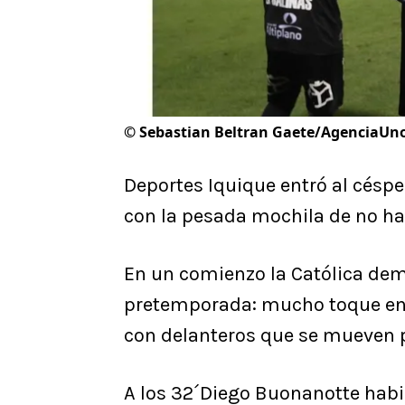
©
Sebastian Beltran Gaete/AgenciaUn
Deportes Iquique entró al césp
con la pesada mochila de no h
En un comienzo la Católica dem
pretemporada: mucho toque en e
con delanteros que se mueven p
A los 32´Diego Buonanotte habil