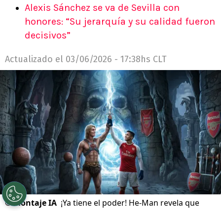
Alexis Sánchez se va de Sevilla con
honores: “Su jerarquía y su calidad fueron
decisivos”
Actualizado el
03/06/2026 - 17:38hs CLT
©
Montaje IA
¡Ya tiene el poder! He-Man revela que
Alexis Sánchez es su héroe.