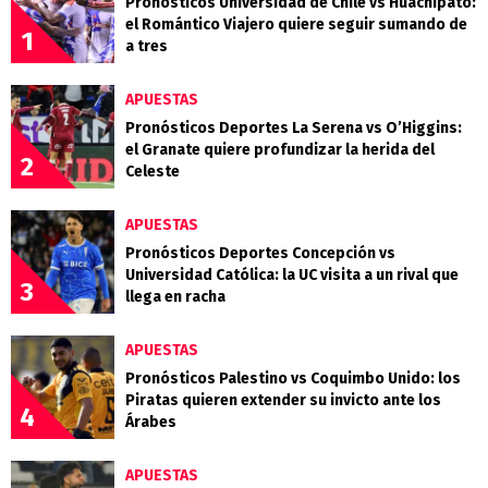
Pronósticos Universidad de Chile vs Huachipato:
el Romántico Viajero quiere seguir sumando de
1
a tres
APUESTAS
Pronósticos Deportes La Serena vs O’Higgins:
el Granate quiere profundizar la herida del
2
Celeste
APUESTAS
Pronósticos Deportes Concepción vs
Universidad Católica: la UC visita a un rival que
3
llega en racha
APUESTAS
Pronósticos Palestino vs Coquimbo Unido: los
Piratas quieren extender su invicto ante los
4
Árabes
APUESTAS