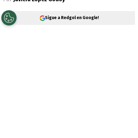
Sigue a Redgol en Google!
Durante la mañana de este viernes 29 de
noviembre, el
Presidente Gabriel Boric
,
anunció el
Aguinaldo de Navidad 2024
para pensionados 2024. Este beneficio se
entrega en diciembre para ayudar a los
adultos mayores a
enfrentar los gastos
extra de esta fecha.
PUBLICIDAD