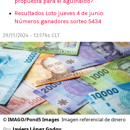
propuesta para el aguinaldo?
Resultados Loto jueves 4 de junio:
Números ganadores sorteo 5434
29/11/2024 - 13:17hs CLT
©
IMAGO/Pond5 Images
Imagen referencial de dinero
Por
Javiera López Godoy