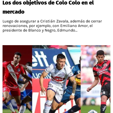
Los dos objetivos de Colo Colo en el
PALESTINO
GUÍAS
FÚTBOL INTERNACIONAL
CHILENOS EN EL EXTERIOR
mercado
UNION ESPAÑOLA
CÓDIGOS
COPA LIBERTADORES
Luego de asegurar a Cristián Zavala, además de cerrar
MERCADO DE FICHAJES
CHILENOS POR EL MUNDO
renovaciones, por ejemplo, con Emiliano Amor, el
CAMPEONATO NACIONAL
PRONÓSTICOS
presidente de Blanco y Negro, Edmundo...
COPA SUDAMERICANA
TENIS
ALEXIS SANCHEZ
APUESTA DEL DÍA
PREMIER LEAGUE
ELIMINATORIAS CONMEBOL
DARIO OSORIO
CHAMPIONS LEAGUE
FEMENINO
DAMIAN PIZARRO
EUROPA LEAGUE
SERIE A
LA LIGA
QUIENES SOMOS
SELECCIÓN CHILENA
STAFF
COLO COLO
TÉRMINOS Y CONDICIONES
UNIVERSIDAD DE CHILE
AGENDA
UNIVERSIDAD CATÓLICA