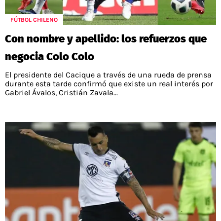
POLÍTICAS DE PRIVACIDAD
CAMPEONATO NACIONAL
POLÍTICA EDITORIAL
RESULTADOS
FÚTBOL CHILENO
PUBLICIDAD / ADS
TABLA DE POSICIONES
Con nombre y apellido: los refuerzos que
CONTACTO
APUESTAS
negocia Colo Colo
AD CHOICES
ENTREVISTAS
El presidente del Cacique a través de una rueda de prensa
durante esta tarde confirmó que existe un real interés por
Gabriel Ávalos, Cristián Zavala...
Términos y Condiciones
Políticas de Privacidad
Ad Choices
RedGol, al igual que Futbol Sites, es una
compañía perteneciente a Better Collective.
Todos los derechos reservados