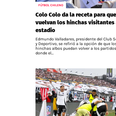
FÚTBOL CHILENO
APUESTAS
Colo Colo da la receta para qu
Noticias
vuelvan los hinchas visitantes 
Guías
estadio
Códigos
Edmundo Valladares, presidente del Club S
Pronósticos
y Deportivo, se refirió a la opción de que lo
hinchas albos puedan volver a los partido
Apuesta del día
donde el...