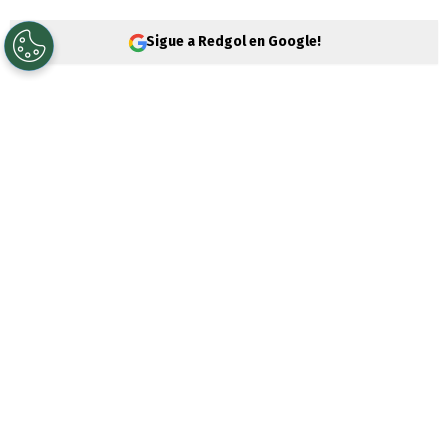
Sigue a Redgol en Google!
Alexis Sánchez
está en un nube de
interrogantes para su futuro en el fútbol,
donde tras la salida del Sevilla todavía no
encuentra equipo para continuar su carrera
en el
mercado de fichajes
.
Cuando se aproxima el inicio de las ligas
en Europa, demás en Sudamérica ya se
juegan instancias decisivas en la Copa
Libertadores y la Copa Sudamericana, el
tocopillano está lejos de aclarar su camino.