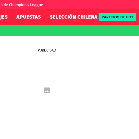
s de Champions League
JES
APUESTAS
SELECCIÓN CHILENA
REDSPORT
PARTIDOS DE HOY
FIFA
REDSPORT
eague
Mundial 2026
Tenis
PUBLICIDAD
ue
Eliminatorias
Formula 1
League
NBA
Rugby
ue
UFC
WWE
Boxeo