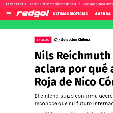
Es tendencia
:
Cecilia Pérez presidenta de la U
Gran paso para Nue
ULTIMAS NOTICIAS
AGENDA
AGENDA
CHILE
MUNDO
Hoy en TV
Selección Chilena
Fútbol 
Selección Chilena
LA ROJA
Colo Colo
Darío O
Nils Reichmuth 
U de Chile
Alexis 
U Católica
Carlos 
aclara por qué 
Campeonato Nacional
Chileno
Primera B
Roja de Nico C
Segunda División
Copa Chile
Supercopa Chile
El chileno-suizo confirma acerc
Campeonato Femenino
reconoce que su futuro internac