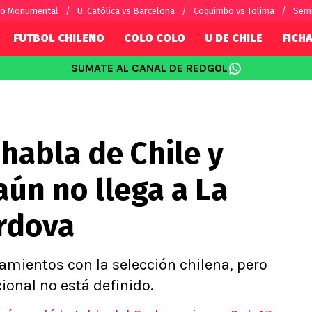
vo Monumental
U. Católica vs Barcelona
Coquimbo vs Tolima
Semi
FUTBOL CHILENO
COLO COLO
U DE CHILE
FICHA
SUMATE AL CANAL DE REDGOL
SUDAMÉRICA
EUROPA
Internacional
Copa Libertadores
Champions L
sorio
Copa Sudamericana
Europa Leag
habla de Chile y
Sánchez
Fútbol Argentino
Conference 
Palacios
Fútbol Brasileño
Ligue 1
aún no llega a La
s por el mundo
Premier Leag
Serie A
órdova
La Liga
Bundesliga
amientos con la selección chilena, pero
ional no está definido.