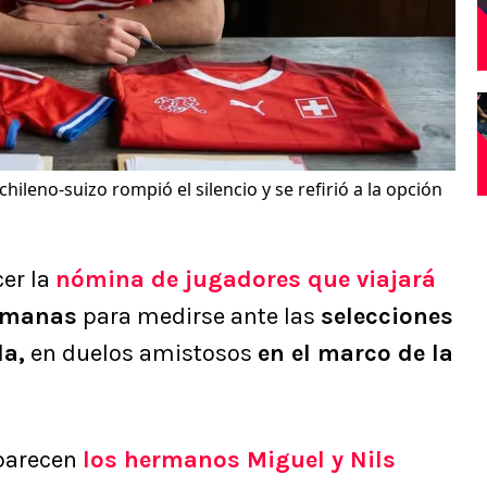
 chileno-suizo rompió el silencio y se refirió a la opción
er la
nómina de jugadores que viajará
emanas
para medirse ante las
selecciones
da,
en duelos amistosos
en el marco de la
parecen
los hermanos Miguel y Nils