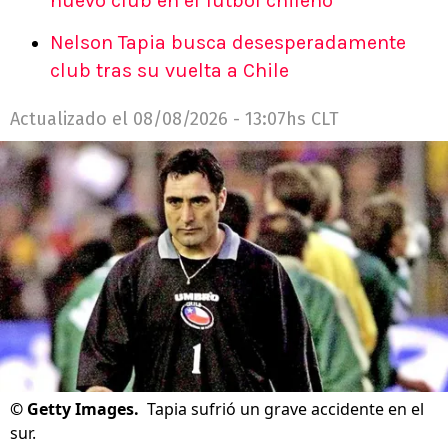
nuevo club en el fútbol chileno
Nelson Tapia busca desesperadamente
club tras su vuelta a Chile
Actualizado el
08/08/2026 - 13:07hs CLT
©
Getty Images.
Tapia sufrió un grave accidente en el
sur.