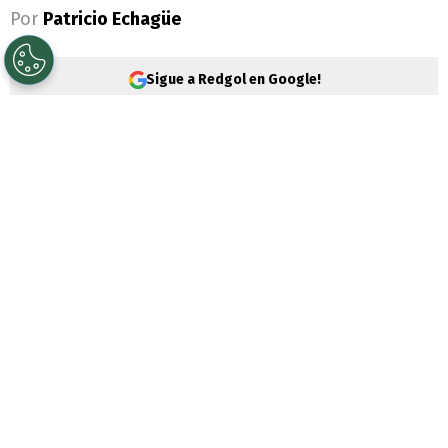
Por
Patricio Echagüe
Sigue a Redgol en Google!
Nelson Tapia
protagonizó un
grave
accidente vehicular en la Región del
Maule
. El ex arquero de la selección chilena
y
mundialista en Francia 1998
volcó su
vehículo a la altura del kilómetro 332 de la
Ruta 5 Sur, en la intersección con la ruta L-
651.
Luego de realizarse el alcotest