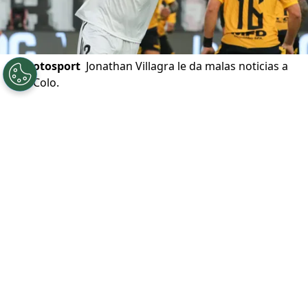
©
Photosport
Jonathan Villagra le da malas noticias a
Colo Colo.
Por
Jp Viluñir Silva
Sigue a Redgol en Google!
Colo Colo
parecía solucionar un
importante problema, pero las malas
noticias no lo sueltan. Además de perder
un fichaje que tenía listo, el Cacique ahora
lamenta la baja de un jugador que se había