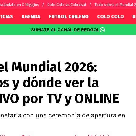
scándalo en O’Higgins
Colo Colo vs Cobresal
Todo sobre el Mundial 
ICIAS
AGENDA
FUTBOL CHILENO
COLO COLO
U
SUMATE AL CANAL DE REDGOL
SUDAMÉRICA
EUROPA
Internacional
Copa Libertadores
Champions L
sorio
Copa Sudamericana
Europa Leag
el Mundial 2026:
Sánchez
Fútbol Argentino
Conference 
Palacios
Fútbol Brasileño
Ligue 1
os y dónde ver la
s por el mundo
Premier Leag
Serie A
IVO por TV y ONLINE
La Liga
Bundesliga
lanetaria con una ceremonia de apertura en