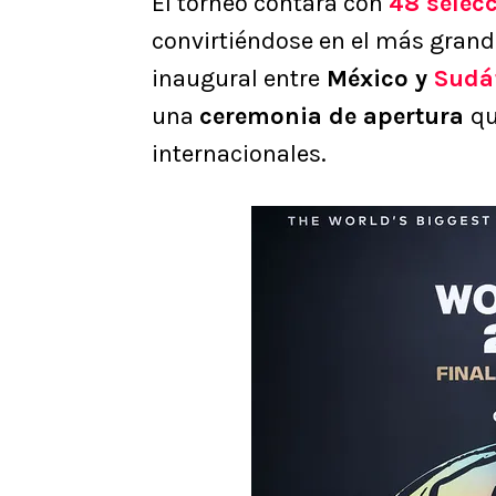
El torneo contará con
48 selecc
convirtiéndose en el más grande
inaugural entre
México y
Sudá
una
ceremonia de apertura
qu
internacionales.