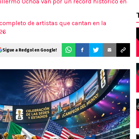
illermo Ochoa van por un récord histórico en
 completo de artistas que cantan en la
26
Sigue a Redgol en Google!