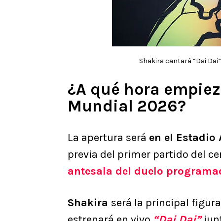
Shakira cantará “Dai Dai” 
¿A qué hora empiez
Mundial 2026?
La apertura será
en el Estadio 
previa del primer partido del c
antesala del duelo programad
Shakira
será la principal figu
estrenará en vivo
“Dai Dai”
jun