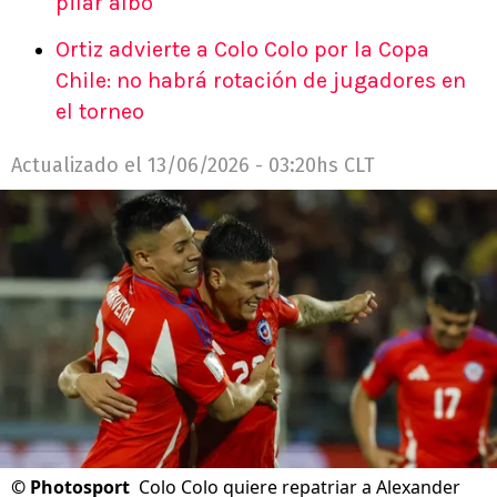
pilar albo
Ortiz advierte a Colo Colo por la Copa
Chile: no habrá rotación de jugadores en
el torneo
Actualizado el
13/06/2026 - 03:20hs CLT
©
Photosport
Colo Colo quiere repatriar a Alexander