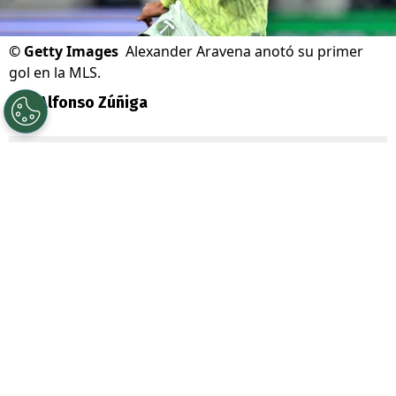
©
Getty Images
Alexander Aravena anotó su primer
gol en la MLS.
Por
Alfonso Zúñiga
Sigue a Redgol en Google!
Pasó un largo tiempo para que el delantero
chileno
Alexander Aravena
se
reencontrara con los goles. La última vez
que festejó fue el
28 de septiembre del
2025
, cuando con la camiseta de
Gremio
anotó en la victoria por 3-1 al
Vitória
.