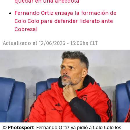
quedar en una anécdota”
Fernando Ortiz ensaya la formación de
Colo Colo para defender liderato ante
Cobresal
Actualizado el
12/06/2026 - 15:06hs CLT
©
Photosport
Fernando Ortiz ya pidió a Colo Colo los