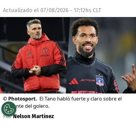
Actualizado el
07/08/2026 - 17:12hs CLT
©
Photosport.
El Tano habló fuerte y claro sobre el
presente del golero.
Por
Nelson Martinez
Sigue a Redgol en Google!